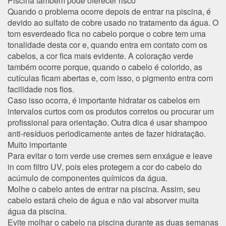
Piscina também pode oferecer risco
Quando o problema ocorre depois de entrar na piscina, é
devido ao sulfato de cobre usado no tratamento da água.
O
tom esverdeado
fica no cabelo porque o cobre tem uma
tonalidade desta cor e, quando entra em contato com os
cabelos, a cor fica mais evidente. A coloração verde
também ocorre porque, quando o cabelo é colorido, as
cutículas ficam abertas e, com isso, o pigmento entra com
facilidade nos fios.
Caso isso ocorra, é importante hidratar os cabelos em
intervalos curtos com os produtos corretos ou procurar um
profissional para orientação. Outra dica é usar shampoo
anti-resíduos periodicamente antes de fazer hidratação.
Muito importante
Para evitar o tom verde use
cremes sem enxágue
e leave
in com filtro UV, pois eles protegem a cor do cabelo do
acúmulo de componentes químicos da água.
Molhe o cabelo
antes de entrar na piscina. Assim, seu
cabelo estará cheio de água e não vai absorver muita
água da piscina.
Evite
molhar
o cabelo na piscina
durante as duas semanas