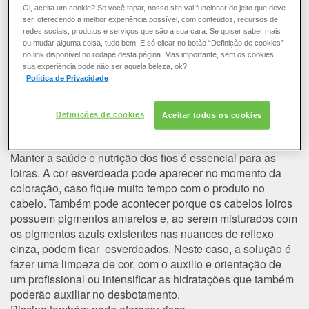
COLORAÇÃO
Por que meu cabelo ficou verde
Oi, aceita um cookie? Se você topar, nosso site vai funcionar do jeito que deve
ser, oferecendo a melhor experiência possível, com conteúdos, recursos de
após o uso da tintura?
redes sociais, produtos e serviços que são a sua cara. Se quiser saber mais
CABELO
ou mudar alguma coisa, tudo bem. É só clicar no botão “Definição de cookies”
no link disponível no rodapé desta página. Mas importante, sem os cookies,
Ter os cabelos com luzes ou coloridos de tons claros
sua experiência pode não ser aquela beleza, ok?
requer certo cuidado na hora de colorir. Cabelos muito
SOLAR
Política de Privacidade
claros, descoloridos, loiros e platinados quando retocados
precisa respeitar a aplicação em retoque de raiz para não
CONSULTORIA DE PRODUTOS LOREAL PARIS
Definições de cookies
Aceitar todos os cookies
haver uma sobrecarga de corantes no comprimento e
pontas ou poderá correr o risco de ficar verde.
Manter a
saúde
e
nutrição
dos fios é essencial para as
loiras. A cor esverdeada pode aparecer no momento da
coloração, caso fique muito tempo com o produto no
cabelo. Também pode acontecer porque os cabelos loiros
possuem pigmentos amarelos e, ao serem misturados com
os pigmentos azuis existentes nas nuances de reflexo
cinza, podem ficar esverdeados. Neste caso, a solução é
fazer uma
limpeza de cor
, com o auxilio e orientação de
um profissional ou intensificar as hidratações que também
poderão auxiliar no desbotamento.