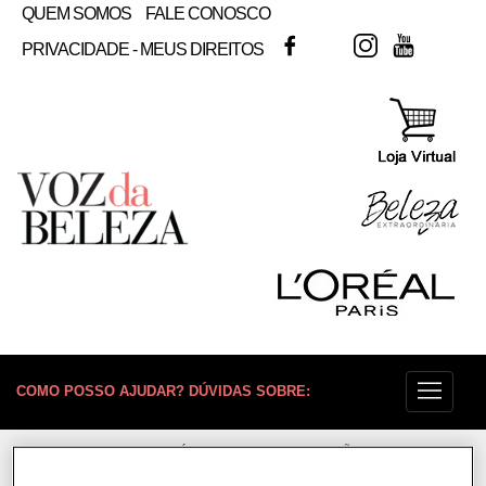
QUEM SOMOS
FALE CONOSCO
FACEBOOK
TWITTER
INSTAGRAM
YOUTUB
PRIVACIDADE - MEUS DIREITOS
COMO POSSO AJUDAR? DÚVIDAS SOBRE:
PELE
VOZ DA BELEZA
L'ORÉAL PARIS
COLORAÇÃO