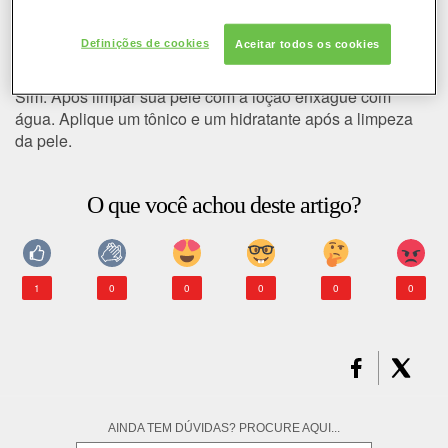
COLORAÇÃO
Devo retirar a loção
Definições de cookies
Aceitar todos os cookies
demaquilante com água?
CABELO
Sim. Após limpar sua pele com a loção enxágue com
água. Aplique um tônico e um hidratante após a limpeza
SOLAR
da pele.
CONSULTORIA DE PRODUTOS LOREAL PARIS
O que você achou deste artigo?
1
0
0
0
0
0
AINDA TEM DÚVIDAS? PROCURE AQUI...