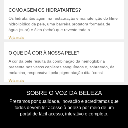
COMO AGEM OS HIDRATANTES?
Os hidratantes agem na restauração e manutenção do filme
hidrolipídico da pele, uma barreira protetora formada de
água (suor) e óleo (sebo) que reveste toda a...
Veja mais
O QUE DÁ COR À NOSSA PELE?
A cor da pele resulta da combinação da hemoglobina
presente nos vasos capilares sanguíneos e, sobretudo, da
melanina, responsável pela pigmentação dita “const...
Veja mais
SOBRE O VOZ DA BELEZA
Prezamos por qualidade, inovação e acreditamos que
todos devem ter acesso à beleza por meio de um
portal de fácil acesso, interativo e completo.