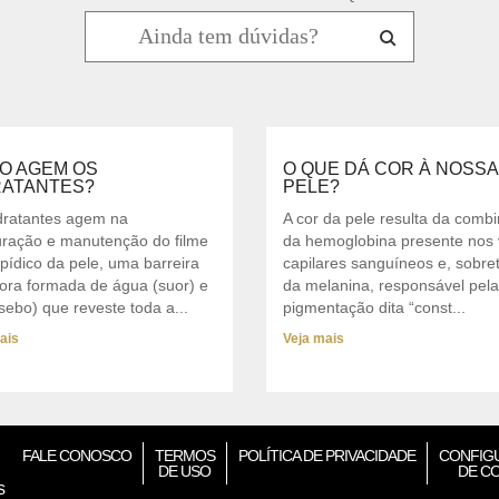
O AGEM OS
O QUE DÁ COR À NOSSA
RATANTES?
PELE?
dratantes agem na
A cor da pele resulta da comb
uração e manutenção do filme
da hemoglobina presente nos
ipídico da pele, uma barreira
capilares sanguíneos e, sobre
tora formada de água (suor) e
da melanina, responsável pela
sebo) que reveste toda a...
pigmentação dita “const...
ais
Veja mais
FALE CONOSCO
TERMOS
POLÍTICA DE PRIVACIDADE
CONFIG
DE USO
DE C
s