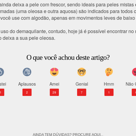
nda deixa a pele com frescor, sendo ideais para peles mistas 
adas (uma oleosa e outra aquosa) são indicados para todos os
e você use com
algodão
, apenas em
movimentos leves
de baixo 
o uso do demaquilante, contudo, hoje já é possível encontrar n
 deixa a sua pele oleosa.
O que você achou deste artigo?
tei
Aplausos
Amei
Genial
Hmm
Não 
1
2
29
7
1
AINDA TEM DÚVIDAS? PROCURE AQUI...