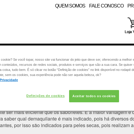
QUEM SOMOS
FALE CONOSCO
PR
RE:
PELE
COLORAÇÃO
CABELO
SOLAR
CON
 cookie? Se você topar, nosso site vai funcionar do jeito que deve ser, oferecendo a melhor 
m conteúdos, recursos de redes sociais, produtos e serviços que são a sua cara. Se quiser
coisa, tudo bem. É só clicar no botão “Definição de cookies” no link disponível no rodapé d
te, sem os cookies, sua experiência pode não ser aquela beleza, ok?
 Privacidade
huma maquiagem de dia devo usar 
Definições de cookies
Aceitar todos os cookies
ser utilizado apenas quando se faz o uso da maquiagem. Ele
ou seja, todos os tipos de
impurezas acumuladas
durante todo o 
te ser mais eficiente que os sabonetes. E a maior vantagem é 
ara saber qual demaquilante é mais indicado, pois há diversos 
antes, por isso são indicados para peles secas, pois realizam 