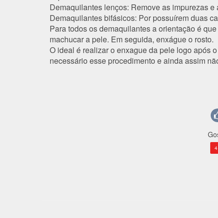
Demaquilantes lenços:
Remove as impurezas e ai
Demaquilantes bifásicos:
Por possuírem duas cam
Para todos os demaquilantes a orientação é qu
machucar a pele. Em seguida, enxágue o rosto.
O ideal é realizar o enxague da pele logo após 
necessário esse procedimento e ainda assim não
Gos
4