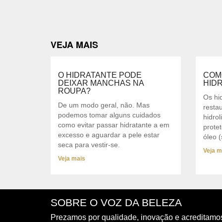
VEJA MAIS
O HIDRATANTE PODE
COM
DEIXAR MANCHAS NA
HID
ROUPA?
Os hi
De um modo geral, não. Mas
resta
podemos tomar alguns cuidados
hidrol
como evitar passar hidratante a em
prote
excesso e aguardar a pele estar
óleo (
seca para vestir-se.
Veja m
Veja mais
SOBRE O VOZ DA BELEZA
Prezamos por qualidade, inovação e acreditamo