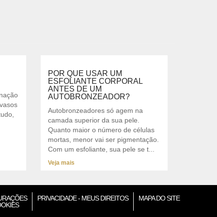
POR QUE USAR UM
ESFOLIANTE CORPORAL
ANTES DE UM
inação
AUTOBRONZEADOR?
 vasos
Autobronzeadores só agem na
tudo,
camada superior da sua pele.
Quanto maior o número de células
mortas, menor vai ser pigmentação.
Com um esfoliante, sua pele se t...
Veja mais
URAÇÕES
PRIVACIDADE - MEUS DIREITOS
MAPA DO SITE
OOKIES