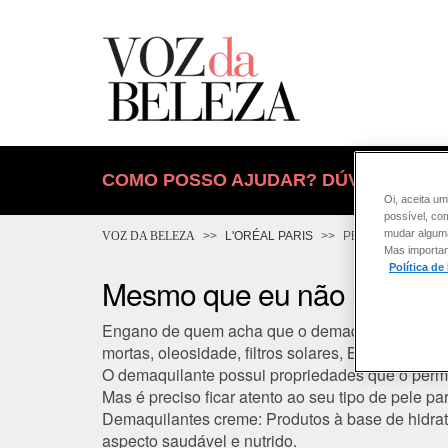
COMO POSSO AJUDAR? DÚVIDAS SOB
Oi, aceita um
possível, co
mudar alguma 
VOZ DA BELEZA
L'ORÉAL PARIS
PELE
Mas importan
Política de
Mesmo que eu não use nen
Engano de quem acha que o demaquilante deve 
mortas, oleosidade, filtros solares, BB Creams
, 
O demaquilante possui propriedades que o permi
Mas é preciso ficar atento ao seu tipo de pele p
Demaquilantes creme:
Produtos à base de hidrat
aspecto saudável e nutrido.