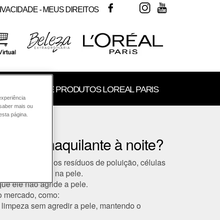
FACEBOOK
TWITTER
INSTAGRAM
YOUTUBE
IVACIDADE - MEUS DIREITOS
SULTORIA DE PRODUTOS LOREAL PARIS
experiência
 saber mais ou
esta página.
um demaquilante à noite?
 também
remove os resíduos de poluição, células
dia e que ficam na pele.
que ele
não agride a pele
.
do mercado, como:
a limpeza sem agredir a pele, mantendo o