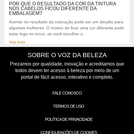
POR QUE O RESULTADO DA COR DA TINTURA
NOS CABELOS FICOU DIFERENTE DA
EMBALAGEM?
Acertar no resultado da coloração pode ser um desafio para
algumas mulheres. O motivo de ficar uma cor diferente pode
estar logo no início, se você escolher o...
Veja mais
SOBRE O VOZ DA BELEZA
Prezamos por qualidade, inovação e acreditamos que
todos devem ter acesso à beleza por meio de um
portal de fácil acesso, interativo e completo.
FALE CONOSCO
TERMOS DE USO
POLÍTICA DE PRIVACIDADE
CONFIGURAÇÕES DE COOKIES