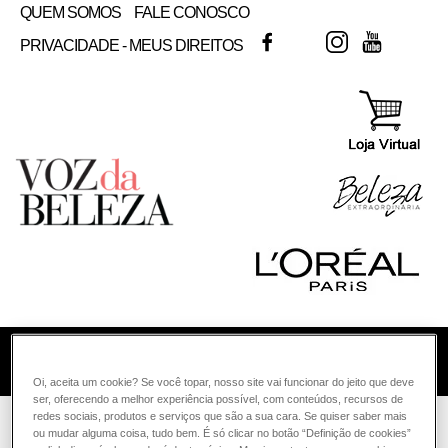
QUEM SOMOS
FALE CONOSCO
FACEBOOK
TWITTER
INSTAGRAM
YOUTUB
PRIVACIDADE - MEUS DIREITOS
COMO POSSO AJUDAR? DÚVIDAS SOBRE:
Oi, aceita um cookie? Se você topar, nosso site vai funcionar do jeito que deve
ser, oferecendo a melhor experiência possível, com conteúdos, recursos de
PELE
redes sociais, produtos e serviços que são a sua cara. Se quiser saber mais
VOZ DA BELEZA
L'ORÉAL PARIS
COLORAÇÃO
ou mudar alguma coisa, tudo bem. É só clicar no botão “Definição de cookies”