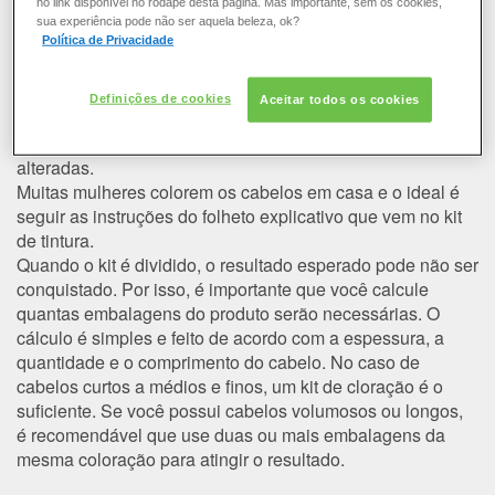
no link disponível no rodapé desta página. Mas importante, sem os cookies,
COLORAÇÃO
Posso dividir o kit de tintura?
sua experiência pode não ser aquela beleza, ok?
Política de Privacidade
O recomendado é não dividir o kit de tintura. A quantidade
CABELO
existente em cada kit é
especialmente formulada
para o
Definições de cookies
Aceitar todos os cookies
resultado adequado de cor e única aplicação. Não é
SOLAR
aconselhado que as medidas propostas no kit sejam
alteradas.
CONSULTORIA DE PRODUTOS LOREAL PARIS
Muitas mulheres colorem os cabelos em casa e o ideal é
seguir as instruções do folheto explicativo que vem no kit
de tintura.
Quando o kit é dividido, o resultado esperado pode não ser
conquistado. Por isso, é importante que você calcule
quantas embalagens do produto serão necessárias. O
cálculo é simples e feito de acordo com a espessura, a
quantidade e o comprimento do cabelo. No caso de
cabelos curtos a médios e finos, um kit de cloração é o
suficiente. Se você possui cabelos volumosos ou longos,
é recomendável que use duas ou mais embalagens da
mesma coloração para atingir o resultado.