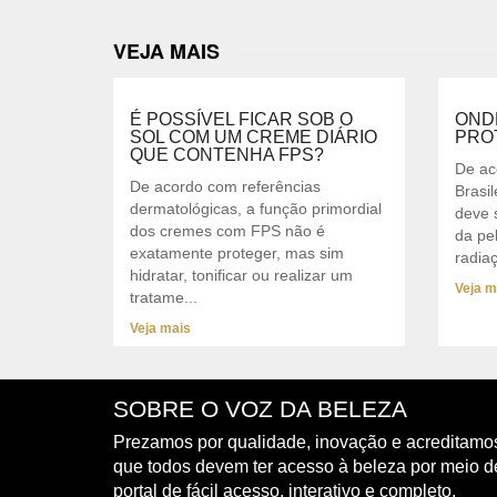
VEJA MAIS
É POSSÍVEL FICAR SOB O
OND
SOL COM UM CREME DIÁRIO
PRO
QUE CONTENHA FPS?
De ac
De acordo com referências
Brasil
dermatológicas, a função primordial
deve 
dos cremes com FPS não é
da pe
exatamente proteger, mas sim
radiaç
hidratar, tonificar ou realizar um
Veja m
tratame...
Veja mais
SOBRE O VOZ DA BELEZA
Prezamos por qualidade, inovação e acreditamo
que todos devem ter acesso à beleza por meio 
portal de fácil acesso, interativo e completo.