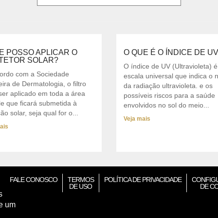
E POSSO APLICAR O
O QUE É O ÍNDICE DE U
TETOR SOLAR?
O índice de UV (Ultravioleta) 
ordo com a Sociedade
escala universal que indica o n
eira de Dermatologia, o filtro
da radiação ultravioleta. e os
ser aplicado em toda a área
possíveis riscos para a saúde
le que ficará submetida à
envolvidos no sol do meio...
ão solar, seja qual for o...
Veja mais
ais
FALE CONOSCO
TERMOS
POLÍTICA DE PRIVACIDADE
CONFIG
DE USO
DE C
s
de um