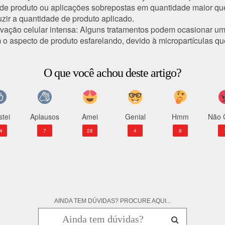
 de produto ou aplicações sobrepostas em quantidade maior qu
zir a quantidade de produto aplicado.
vação celular intensa
: Alguns tratamentos podem ocasionar um
o aspecto de produto esfarelando, devido à micropartículas qu
O que você achou deste artigo?
tei
Aplausos
Amei
Genial
Hmm
Não 
4
7
28
4
8
AINDA TEM DÚVIDAS? PROCURE AQUI...