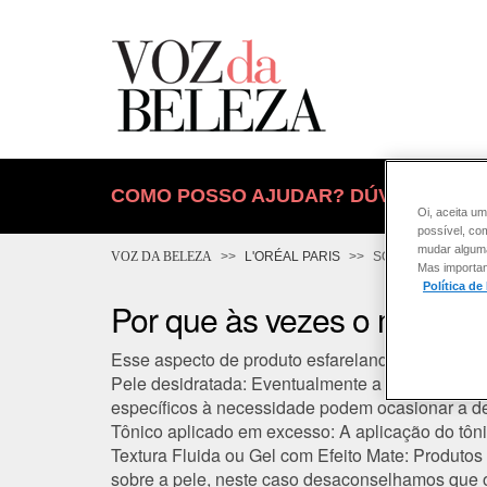
COMO POSSO AJUDAR? DÚVIDAS SOB
Oi, aceita um
possível, co
mudar alguma 
VOZ DA BELEZA
L'ORÉAL PARIS
SOLAR
Mas importan
Política de
Por que às vezes o meu prot
Esse aspecto de produto esfarelando pode estar 
Pele desidratada:
Eventualmente a mudança de est
específicos à necessidade podem ocasionar a de
Tônico aplicado em excesso:
A aplicação do tôn
Textura Fluida ou Gel com Efeito Mate
: Produtos
sobre a pele, neste caso desaconselhamos que o 