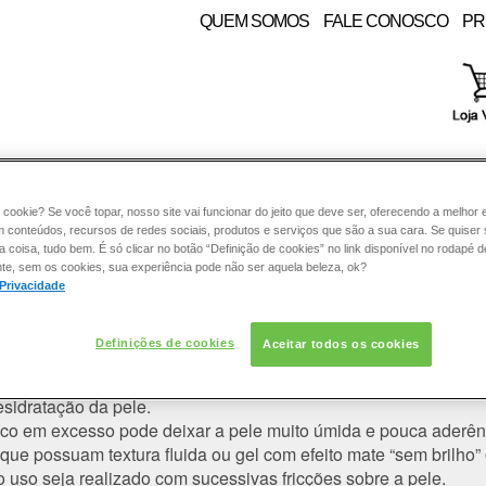
QUEM SOMOS
FALE CONOSCO
PR
RE:
PELE
COLORAÇÃO
CABELO
SOLAR
CON
 cookie? Se você topar, nosso site vai funcionar do jeito que deve ser, oferecendo a melhor 
m conteúdos, recursos de redes sociais, produtos e serviços que são a sua cara. Se quiser
coisa, tudo bem. É só clicar no botão “Definição de cookies” no link disponível no rodapé d
te, sem os cookies, sua experiência pode não ser aquela beleza, ok?
 Privacidade
etor solar parece esfarelar na pele
Definições de cookies
Aceitar todos os cookies
associado a alguns fatores:
ação, hábitos alimentares, intervenções / tratamentos dermat
sidratação da pele.
ico em excesso pode deixar a pele muito úmida e pouca aderênc
 que possuam textura fluida ou gel com efeito mate “sem brilho
uso seja realizado com sucessivas fricções sobre a pele.