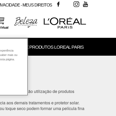
FACEBOOK
TWITTER
INSTAGRAM
YOUTUBE
IVACIDADE - MEUS DIREITOS
SULTORIA DE PRODUTOS LOREAL PARIS
experiência
 saber mais ou
esta página.
?
ológicos ou a não utilização de produtos
ia aos demais tratamentos e protetor solar.
” ou toque seco podem formar uma película fina