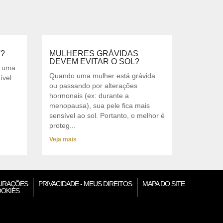
V?
MULHERES GRÁVIDAS
DEVEM EVITAR O SOL?
é uma
Quando uma mulher está grávida
ível
ou passando por alterações
hormonais (ex: durante a
menopausa), sua pele fica mais
sensível ao sol. Portanto, o melhor é
proteg...
Veja mais
URAÇÕES
PRIVACIDADE - MEUS DIREITOS
MAPA DO SITE
OOKIES