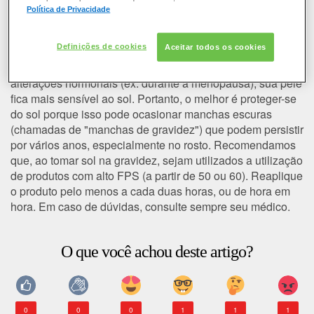
COLORAÇÃO
Mulheres grávidas devem evitar
Política de Privacidade
o sol?
CABELO
Definições de cookies
Aceitar todos os cookies
Quando uma mulher está grávida ou passando por
alterações hormonais (ex: durante a menopausa), sua pele
SOLAR
fica mais sensível ao sol. Portanto, o melhor é proteger-se
do sol porque isso pode ocasionar manchas escuras
CONSULTORIA DE PRODUTOS LOREAL PARIS
(chamadas de "manchas de gravidez") que podem persistir
por vários anos, especialmente no rosto. Recomendamos
que, ao tomar sol na gravidez, sejam utilizados a utilização
de produtos com alto FPS (a partir de 50 ou 60). Reaplique
o produto pelo menos a cada duas horas, ou de hora em
hora. Em caso de dúvidas, consulte sempre seu médico.
O que você achou deste artigo?
0
0
0
1
1
1