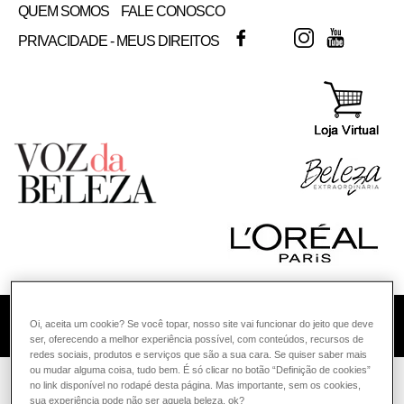
QUEM SOMOS
FALE CONOSCO
FACEBOOK
TWITTER
INSTAGRAM
YOUTUB
PRIVACIDADE - MEUS DIREITOS
Oi, aceita um cookie? Se você topar, nosso site vai funcionar do jeito que deve
COMO POSSO AJUDAR? DÚVIDAS SOBRE:
ser, oferecendo a melhor experiência possível, com conteúdos, recursos de
redes sociais, produtos e serviços que são a sua cara. Se quiser saber mais
PELE
ou mudar alguma coisa, tudo bem. É só clicar no botão “Definição de cookies”
VOZ DA BELEZA
L'ORÉAL PARIS
SOLAR
no link disponível no rodapé desta página. Mas importante, sem os cookies,
sua experiência pode não ser aquela beleza, ok?