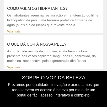
COMO AGEM OS HIDRATANTES?
Os hidratantes agem na restauração e manutenção do filme
hidrolipídico da pele, uma barreira protetora formada de
água (suor) e óleo (sebo) que reveste toda a...
Veja mais
O QUE DÁ COR À NOSSA PELE?
A cor da pele resulta da combinação da hemoglobina
presente nos vasos capilares sanguíneos e, sobretudo, da
melanina, responsável pela pigmentação dita “const...
Veja mais
SOBRE O VOZ DA BELEZA
Prezamos por qualidade, inovação e acreditamos que
todos devem ter acesso à beleza por meio de um
portal de fácil acesso, interativo e completo.