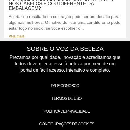
NOS CABELOS FICOU DIFERENTE DA
EMBALAGEM?
Acertar no resultado da coloração pode ser um desafio para
algumas mulheres. O motivo de ficar uma cor diferente pode
estar logo no início, se você escolher o...
Veja mais
SOBRE O VOZ DA BELEZA
Prezamos por qualidade, inovação e acreditamos que
todos devem ter acesso à beleza por meio de um
portal de fácil acesso, interativo e completo.
FALE CONOSCO
TERMOS DE USO
POLÍTICA DE PRIVACIDADE
CONFIGURAÇÕES DE COOKIES