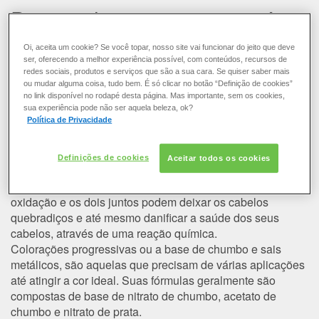
COLORAÇÃO
Posso aplicar uma tintura após
ter usado henna, henê ou
CABELO
Oi, aceita um cookie? Se você topar, nosso site vai funcionar do jeito que deve
colorações que contenham sais
ser, oferecendo a melhor experiência possível, com conteúdos, recursos de
redes sociais, produtos e serviços que são a sua cara. Se quiser saber mais
metálicos em suas
SOLAR
ou mudar alguma coisa, tudo bem. É só clicar no botão “Definição de cookies”
no link disponível no rodapé desta página. Mas importante, sem os cookies,
composições?
sua experiência pode não ser aquela beleza, ok?
CONSULTORIA DE PRODUTOS LOREAL PARIS
Política de Privacidade
Não. Nós desaconselhamos que você realize a coloração
nos cabelos antes ou depois de aplicar
henna, henê
ou
Definições de cookies
Aceitar todos os cookies
coloração com
sais
metálicos
em seus cabelos. Esses
produtos contém ativos incompatíveis com a coloração de
oxidação e os dois juntos podem deixar os cabelos
quebradiços e até mesmo danificar a saúde dos seus
cabelos, através de uma reação química.
Colorações progressivas ou a base de chumbo e sais
metálicos
, são aquelas que precisam de várias aplicações
até atingir a cor ideal. Suas fórmulas geralmente são
compostas de base de nitrato de chumbo, acetato de
chumbo e nitrato de prata.