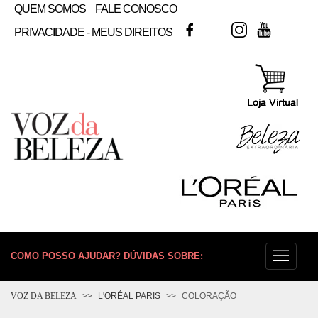
QUEM SOMOS
FALE CONOSCO
FACEBOOK
TWITTER
INSTAGRAM
YOUTUB
PRIVACIDADE - MEUS DIREITOS
COMO POSSO AJUDAR? DÚVIDAS SOBRE:
PELE
VOZ DA BELEZA
L'ORÉAL PARIS
COLORAÇÃO