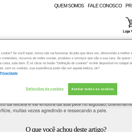
QUEM SOMOS
FALE CONOSCO
PR
RE:
PELE
COLORAÇÃO
CABELO
SOLAR
CON
 cookie? Se você topar, nosso site vai funcionar do jeito que deve ser, oferecendo a melhor 
m conteúdos, recursos de redes sociais, produtos e serviços que são a sua cara. Se quiser
coisa, tudo bem. É só clicar no botão “Definição de cookies” no link disponível no rodapé d
te, sem os cookies, sua experiência pode não ser aquela beleza, ok?
 PRODUTOS LOREAL PARIS
 Privacidade
funciona como um ímã?
Definições de cookies
Aceitar todos os cookies
las chamadas micelas. As micelas têm uma ação semelhante à 
entro da Micela e vai embora da sua pele no algodão, diferent
fície, muitas vezes agredindo e ressecando a pele.
O que você achou deste artigo?