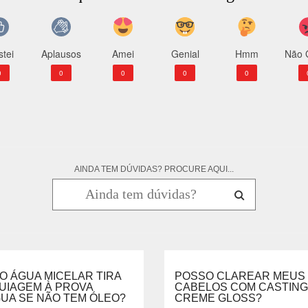
tei
Aplausos
Amei
Genial
Hmm
Não 
0
0
0
0
0
AINDA TEM DÚVIDAS? PROCURE AQUI...
O ÁGUA MICELAR TIRA
POSSO CLAREAR MEUS
UIAGEM À PROVA
CABELOS COM CASTING
UA SE NÃO TEM ÓLEO?
CREME GLOSS?