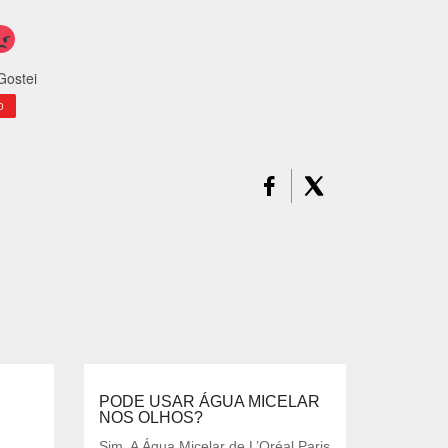
Gostei
0
PODE USAR ÁGUA MICELAR
NOS OLHOS?
Sim. A Água Micelar de L’Oréal Paris