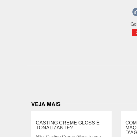
Gos
VEJA MAIS
CASTING CREME GLOSS É
COM
TONALIZANTE?
MAQ
D’ÁG
Não, Casting Creme Gloss é uma