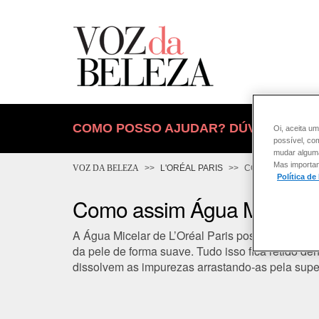
COMO POSSO AJUDAR? DÚVIDAS SOB
Oi, aceita um
possível, co
mudar alguma 
Mas importan
VOZ DA BELEZA
L'ORÉAL PARIS
CONSULTORIA DE
Política de
Como assim Água Micelar 
A Água Micelar de L’Oréal Paris possui molécu
da pele de forma suave. Tudo isso fica retido d
dissolvem as impurezas arrastando-as pela super