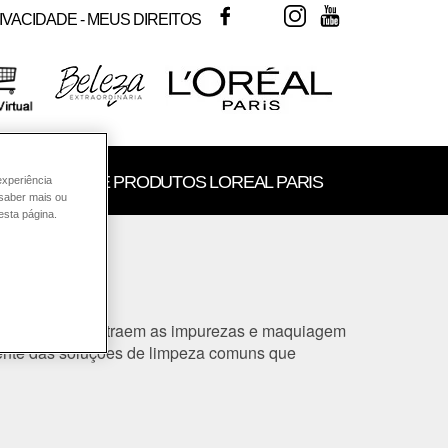
FACEBOOK
TWITTER
INSTAGRAM
YOUTUBE
IVACIDADE - MEUS DIREITOS
SULTORIA DE PRODUTOS LOREAL PARIS
experiência
 saber mais ou
esta página.
dos ímãs, pois atraem as impurezas e maquiagem
emente das soluções de limpeza comuns que