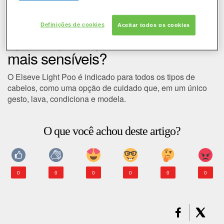
COLORAÇÃO
Elseve Light Poo é indicado
Definições de cookies
Aceitar todos os cookies
CABELO
apenas para quem tem cabelos
mais sensíveis?
SOLAR
O Elseve Light Poo é indicado para todos os tipos de
CONSULTORIA DE PRODUTOS LOREAL PARIS
cabelos, como uma opção de cuidado que, em um único
gesto, lava, condiciona e modela.
O que você achou deste artigo?
0
0
0
0
0
0