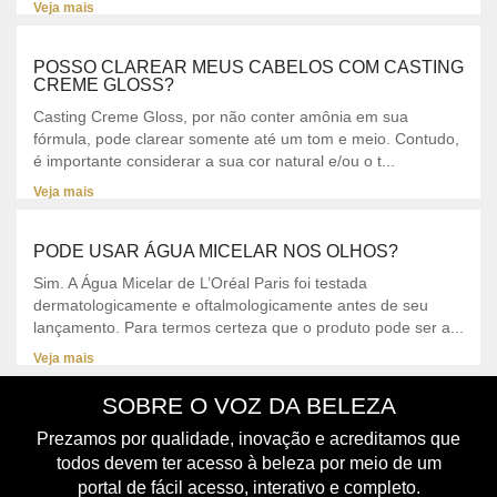
Veja mais
POSSO CLAREAR MEUS CABELOS COM CASTING
CREME GLOSS?
Casting Creme Gloss, por não conter amônia em sua
fórmula, pode clarear somente até um tom e meio. Contudo,
é importante considerar a sua cor natural e/ou o t...
Veja mais
PODE USAR ÁGUA MICELAR NOS OLHOS?
Sim. A Água Micelar de L’Oréal Paris foi testada
dermatologicamente e oftalmologicamente antes de seu
lançamento. Para termos certeza que o produto pode ser a...
Veja mais
SOBRE O VOZ DA BELEZA
Prezamos por qualidade, inovação e acreditamos que
todos devem ter acesso à beleza por meio de um
portal de fácil acesso, interativo e completo.