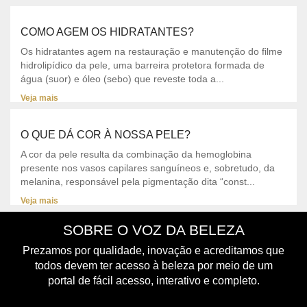
COMO AGEM OS HIDRATANTES?
Os hidratantes agem na restauração e manutenção do filme
hidrolipídico da pele, uma barreira protetora formada de
água (suor) e óleo (sebo) que reveste toda a...
Veja mais
O QUE DÁ COR À NOSSA PELE?
A cor da pele resulta da combinação da hemoglobina
presente nos vasos capilares sanguíneos e, sobretudo, da
melanina, responsável pela pigmentação dita “const...
Veja mais
SOBRE O VOZ DA BELEZA
Prezamos por qualidade, inovação e acreditamos que
todos devem ter acesso à beleza por meio de um
portal de fácil acesso, interativo e completo.