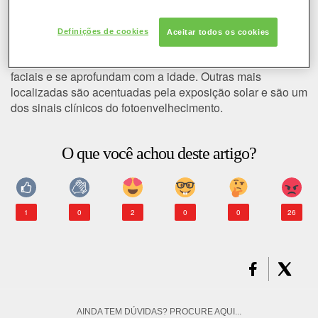
COLORAÇÃO
O que são rugas?
Definições de cookies
Aceitar todos os cookies
As rugas são depressões da estrutura cutânea.
CABELO
Correspondem, na maioria, a sinais ligados às expressões
faciais e se aprofundam com a idade. Outras mais
SOLAR
localizadas são acentuadas pela exposição solar e são um
dos sinais clínicos do fotoenvelhecimento.
CONSULTORIA DE PRODUTOS LOREAL PARIS
O que você achou deste artigo?
1
0
2
0
0
26
AINDA TEM DÚVIDAS? PROCURE AQUI...