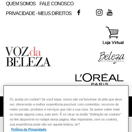
QUEM SOMOS
FALE CONOSCO
FACEBOOK
TWITTER
INSTAGRAM
YOUTUB
PRIVACIDADE - MEUS DIREITOS
Oi, aceita um cookie? Se você topar, nosso site vai funcionar do jeito que deve
ser, oferecendo a melhor experiência possível, com conteúdos, recursos de
COMO POSSO AJUDAR? DÚVIDAS SOBRE:
redes sociais, produtos e serviços que são a sua cara. Se quiser saber mais
ou mudar alguma coisa, tudo bem. É só clicar no botão “Definição de cookies”
PELE
no link disponível no rodapé desta página. Mas importante, sem os cookies,
VOZ DA BELEZA
L'ORÉAL PARIS
PELE
sua experiência pode não ser aquela beleza, ok?
Política de Privacidade