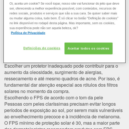
COLORAÇÃO
Qual é o protetor solar ideal para
Oi, aceita um cookie? Se você topar, nosso site vai funcionar do jeito que deve
ser, oferecendo a melhor experiência possível, com conteúdos, recursos de
o meu tipo de pele?
redes sociais, produtos e serviços que são a sua cara. Se quiser saber mais
CABELO
ou mudar alguma coisa, tudo bem. É só clicar no botão “Definição de cookies”
no link disponível no rodapé desta página. Mas importante, sem os cookies,
Seja qual for a estação do ano, o filtro solar deve ser
sua experiência pode não ser aquela beleza, ok?
utilizado diariamente para evitar danos irreversíveis à
SOLAR
Política de Privacidade
saúde da pele e prevenir o câncer. Esse é o conselho dos
dermatologistas e para segui-lo à risca é importante saber
CONSULTORIA DE PRODUTOS LOREAL PARIS
Definições de cookies
Aceitar todos os cookies
qual a proteção ideal para cada tipo de pele, conforme sua
tonalidade e características particulares.
Escolher um protetor inadequado pode contribuir para o
aumento da oleosidade, surgimento de alergias,
ressecamento e até mesmo quadros de acne. Por isso, é
fundamental dar atenção especial aos rótulos dos filtros
solares no momento da compra.
Escolhendo o FPS de acordo com o tom da pele
Pessoas com peles claríssimas precisam evitar longos
períodos de exposição ao sol, por serem mais vulneráveis
ao envelhecimento precoce e à incidência de melanoma.
O FPS mínimo de proteção solar é 30, mas a maior parte