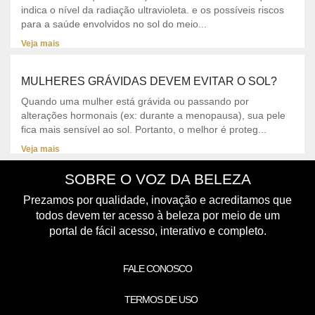
indica o nível da radiação ultravioleta. e os possíveis riscos
para a saúde envolvidos no sol do meio...
Veja mais
MULHERES GRÁVIDAS DEVEM EVITAR O SOL?
Quando uma mulher está grávida ou passando por
alterações hormonais (ex: durante a menopausa), sua pele
fica mais sensível ao sol. Portanto, o melhor é proteg...
Veja mais
SOBRE O VOZ DA BELEZA
Prezamos por qualidade, inovação e acreditamos que
todos devem ter acesso à beleza por meio de um
portal de fácil acesso, interativo e completo.
FALE CONOSCO
TERMOS DE USO