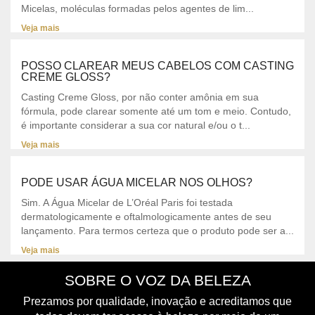
Micelas, moléculas formadas pelos agentes de lim...
Veja mais
POSSO CLAREAR MEUS CABELOS COM CASTING
CREME GLOSS?
Casting Creme Gloss, por não conter amônia em sua
fórmula, pode clarear somente até um tom e meio. Contudo,
é importante considerar a sua cor natural e/ou o t...
Veja mais
PODE USAR ÁGUA MICELAR NOS OLHOS?
Sim. A Água Micelar de L’Oréal Paris foi testada
dermatologicamente e oftalmologicamente antes de seu
lançamento. Para termos certeza que o produto pode ser a...
Veja mais
SOBRE O VOZ DA BELEZA
Prezamos por qualidade, inovação e acreditamos que