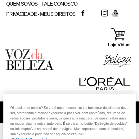
QUEM SOMOS
FALE CONOSCO
FACEBOOK
TWITTER
INSTAGRAM
YOUTUB
PRIVACIDADE - MEUS DIREITOS
Oi, aceita um cookie? Se você topar, nosso site vai funcionar do jeito que deve
COMO POSSO AJUDAR? DÚVIDAS SOBRE:
ser, oferecendo a melhor experiência possível, com conteúdos, recursos de
redes sociais, produtos e serviços que são a sua cara. Se quiser saber mais
ou mudar alguma coisa, tudo bem. É só clicar no botão “Definição de cookies”
PELE
no link disponível no rodapé desta página. Mas importante, sem os cookies,
VOZ DA BELEZA
sua experiência pode não ser aquela beleza, ok?
L'ORÉAL PARIS
CONSULTORIA DE PRODUTOS LOREAL PARIS