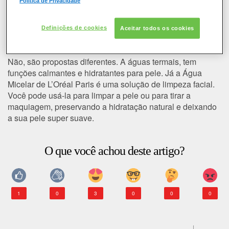
Política de Privacidade
COLORAÇÃO
Água Micelar é a mesma coisa
Definições de cookies
Aceitar todos os cookies
CABELO
que uma água termal?
SOLAR
Não, são propostas diferentes. A águas termais, tem
funções calmantes e hidratantes para pele. Já a Água
Micelar de L’Oréal Paris é uma solução de limpeza facial.
CONSULTORIA DE PRODUTOS LOREAL PARIS
Você pode usá-la para limpar a pele ou para tirar a
maquiagem, preservando a hidratação natural e deixando
a sua pele super suave.
O que você achou deste artigo?
1
0
3
0
0
0