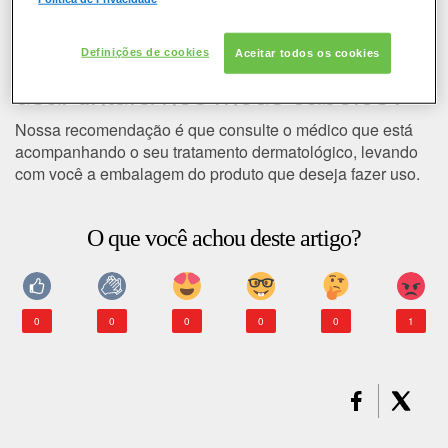
COLORAÇÃO
Estou fazendo uso de um
tratamento dermatológico, posso
Definições de cookies
Aceitar todos os cookies
CABELO
usar tintura nos meus cabelos?
SOLAR
Nossa recomendação é que consulte o
médico
que está
acompanhando o seu
tratamento dermatológico
, levando
CONSULTORIA DE PRODUTOS LOREAL PARIS
com você a embalagem do produto que deseja fazer uso.
O que você achou deste artigo?
0
0
0
0
0
1