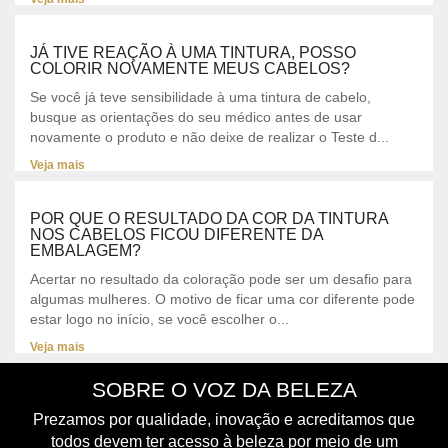
JÁ TIVE REAÇÃO À UMA TINTURA, POSSO
COLORIR NOVAMENTE MEUS CABELOS?
Se você já teve sensibilidade à uma tintura de cabelo,
busque as orientações do seu médico antes de usar
novamente o produto e não deixe de realizar o Teste d...
Veja mais
POR QUE O RESULTADO DA COR DA TINTURA
NOS CABELOS FICOU DIFERENTE DA
EMBALAGEM?
Acertar no resultado da coloração pode ser um desafio para
algumas mulheres. O motivo de ficar uma cor diferente pode
estar logo no início, se você escolher o...
Veja mais
SOBRE O VOZ DA BELEZA
Prezamos por qualidade, inovação e acreditamos que
todos devem ter acesso à beleza por meio de um