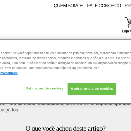
QUEM SOMOS
FALE CONOSCO
PR
RE:
PELE
COLORAÇÃO
CABELO
SOLAR
CON
 cookie? Se você topar, nosso site vai funcionar do jeito que deve ser, oferecendo a melhor 
m conteúdos, recursos de redes sociais, produtos e serviços que são a sua cara. Se quiser
coisa, tudo bem. É só clicar no botão “Definição de cookies” no link disponível no rodapé d
te, sem os cookies, sua experiência pode não ser aquela beleza, ok?
 Privacidade
dados para os pés?
Definições de cookies
Aceitar todos os cookies
deal é utilizar cremes hidratantes com manteiga de karité, glic
. Para combater calosidades, deve-se evitar sapatos apertados e
calçá-los.
O que você achou deste artigo?