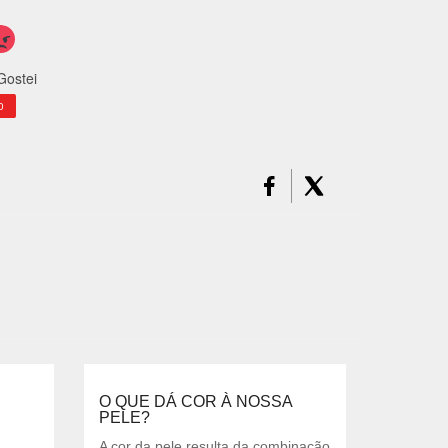
Gostei
0
O QUE DÁ COR À NOSSA
PELE?
A cor da pele resulta da combinação