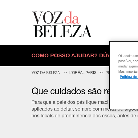
COMO POSSO AJUDAR? DÚVIDAS SOB
Oi, aceita um
possível, co
mudar alguma 
Mas importan
VOZ DA BELEZA
L'ORÉAL PARIS
PELE
Política de
Que cuidados são recomen
Para que a pele dos pés fique macia ao toque, o i
aplicados ao deitar, sempre com meias de algodão
nos locais de proeminência dos ossos, antes de 