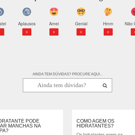
tei
Aplausos
Amei
Genial
Hmm
Não 
1
0
0
0
0
AINDA TEM DÚVIDAS? PROCURE AQUI...
IDRATANTE PODE
COMO AGEM OS
XAR MANCHAS NA
HIDRATANTES?
PA?
Os hidratantes agem na