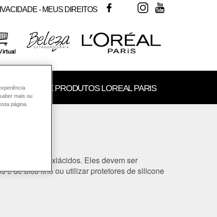
FACEBOOK
TWITTER
INSTAGRAM
YOUTUBE
IVACIDADE - MEUS DIREITOS
SULTORIA DE PRODUTOS LOREAL PARIS
experiência
 saber mais ou
esta página.
erina e alfahidroxiácidos. Eles devem ser
 de bico fino ou utilizar protetores de silicone