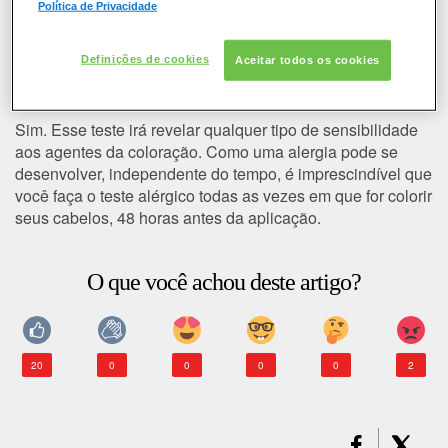
Política de Privacidade
COLORAÇÃO
Tenho que fazer o teste alérgico
sempre que for aplicar tintura nos
Definições de cookies
CABELO
Aceitar todos os cookies
meus cabelos?
SOLAR
Sim. Esse teste irá revelar qualquer tipo de sensibilidade
aos agentes da coloração. Como uma
alergia
pode se
CONSULTORIA DE PRODUTOS LOREAL PARIS
desenvolver, independente do tempo, é imprescindível que
você faça o
teste alérgico
todas as vezes em que for colorir
seus cabelos, 48 horas antes da aplicação.
O que você achou deste artigo?
20
0
0
0
0
2