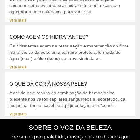
cuidados como evitar passar hidratante a em excesso e
aguardar a pele estar seca para vestir-se.
Veja mais
COMO AGEM OS HIDRATANTES?
Os hidratantes agem na restauração e manutenção do filme
hidrolipídico da pele, uma barreira protetora formada de
água (suor) e óleo (sebo) que reveste toda a...
Veja mais
O QUE DÁ COR À NOSSA PELE?
A cor da pele resulta da combinação da hemoglobina
presente nos vasos capilares sanguíneos e, sobretudo, da
melanina, responsável pela pigmentação dita “const...
Veja mais
SOBRE O VOZ DA BELEZA
Prezamos por qualidade, inovação e acreditamos que