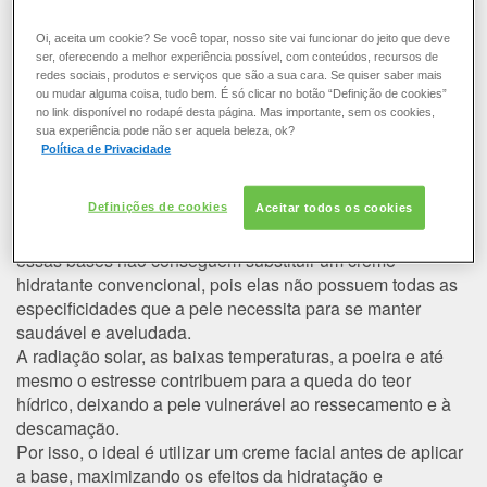
COLORAÇÃO
Se eu utilizar uma base
Oi, aceita um cookie? Se você topar, nosso site vai funcionar do jeito que deve
hidratante, devo, mesmo assim,
ser, oferecendo a melhor experiência possível, com conteúdos, recursos de
CABELO
redes sociais, produtos e serviços que são a sua cara. Se quiser saber mais
aplicar um creme hidratante?
ou mudar alguma coisa, tudo bem. É só clicar no botão “Definição de cookies”
no link disponível no rodapé desta página. Mas importante, sem os cookies,
SOLAR
sua experiência pode não ser aquela beleza, ok?
A utilização de bases hidratantes para maquiagem tornou-
Política de Privacidade
se comum desde o surgimento de cosméticos
CONSULTORIA DE PRODUTOS LOREAL PARIS
“multifuncionais”, capazes de aliar várias propriedades em
Definições de cookies
uma única formulação.
Aceitar todos os cookies
Mesmo possuindo diversos ativos para hidratar a pele,
essas bases não conseguem substituir um creme
hidratante convencional, pois elas não possuem todas as
especificidades que a pele necessita para se manter
saudável e aveludada.
A radiação solar, as baixas temperaturas, a poeira e até
mesmo o estresse contribuem para a queda do teor
hídrico, deixando a pele vulnerável ao ressecamento e à
descamação.
Por isso, o ideal é utilizar um creme facial antes de aplicar
a base, maximizando os efeitos da hidratação e