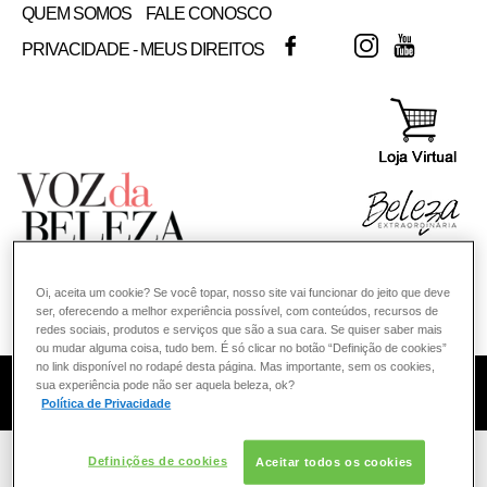
QUEM SOMOS
FALE CONOSCO
FACEBOOK
TWITTER
INSTAGRAM
YOUTUB
PRIVACIDADE - MEUS DIREITOS
Oi, aceita um cookie? Se você topar, nosso site vai funcionar do jeito que deve
ser, oferecendo a melhor experiência possível, com conteúdos, recursos de
redes sociais, produtos e serviços que são a sua cara. Se quiser saber mais
ou mudar alguma coisa, tudo bem. É só clicar no botão “Definição de cookies”
no link disponível no rodapé desta página. Mas importante, sem os cookies,
sua experiência pode não ser aquela beleza, ok?
COMO POSSO AJUDAR? DÚVIDAS SOBRE:
Política de Privacidade
PELE
VOZ DA BELEZA
L'ORÉAL PARIS
Definições de cookies
Aceitar todos os cookies