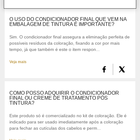
Busca para: creme de tratamento
COLORAÇÃO
O USO DO CONDICIONADOR FINAL QUE VEM NA
CABELO
EMBALAGEM DE TINTURA É IMPORTANTE?
SOLAR
Sim. O condicionador final assegura a eliminação perfeita de
possíveis resíduos da coloração, fixando a cor por mais
tempo, já que também é este o item respon...
CONSULTORIA DE PRODUTOS LOREAL PARIS
Veja mais
COMO POSSO ADQUIRIR O CONDICIONADOR
FINAL OU CREME DE TRATAMENTO PÓS
TINTURA?
Este produto só é comercializado no kit de coloração. Ele é
indicado para ser usado imediatamente após a coloração
para fechar as cutículas dos cabelos e perm...