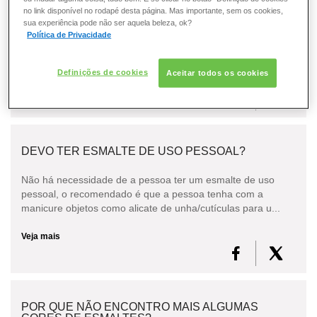
ESMALTE
no link disponível no rodapé desta página. Mas importante, sem os cookies,
sua experiência pode não ser aquela beleza, ok?
A concentração no vidro de esmalte algumas vezes pode
Política de Privacidade
ocasionar uma percepção ligeiramente diferente de cor do
FRAGRÂNCIA
esmalte ao aplicar nas unhas.Sugerimos aplicar...
Definições de cookies
Aceitar todos os cookies
Veja mais
PELE
SOLAR
DEVO TER ESMALTE DE USO PESSOAL?
Não há necessidade de a pessoa ter um esmalte de uso
pessoal, o recomendado é que a pessoa tenha com a
manicure objetos como alicate de unha/cutículas para u...
Veja mais
POR QUE NÃO ENCONTRO MAIS ALGUMAS