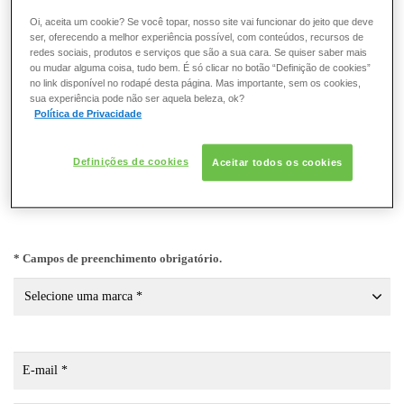
ESMALTE
Oi, aceita um cookie? Se você topar, nosso site vai funcionar do jeito que deve
Preencha o formulário com os dados solicitados e, mediante
ser, oferecendo a melhor experiência possível, com conteúdos, recursos de
interesse da marca desejada, será realizado um contato para
redes sociais, produtos e serviços que são a sua cara. Se quiser saber mais
FRAGRÂNCIA
análise da proposta de parceria.
ou mudar alguma coisa, tudo bem. É só clicar no botão “Definição de cookies”
no link disponível no rodapé desta página. Mas importante, sem os cookies,
Os dados recolhidos neste formulário servem para futuros
sua experiência pode não ser aquela beleza, ok?
PELE
contatos, não significando qualquer aceitação de cadastro por
Política de Privacidade
parte de qualquer marca do Grupo L’Oréal Brasil
SOLAR
Este canal de atendimento é direcionado à pessoas acima de 12
Definições de cookies
Aceitar todos os cookies
anos. Se você inicia ou dá continuidade a uma conversa, declara
que possui mais de 12 anos.
* Campos de preenchimento obrigatório.