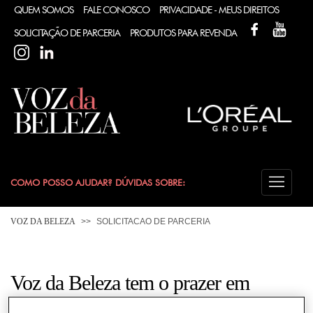
QUEM SOMOS
FALE CONOSCO
PRIVACIDADE - MEUS DIREITOS
FACEBOOK
YOUT
SOLICITAÇÃO DE PARCERIA
PRODUTOS PARA REVENDA
INSTAGRAM
LINKEDIN
COMO POSSO AJUDAR? DÚVIDAS SOBRE:
CABELO
VOZ DA BELEZA
SOLICITACAO DE PARCERIA
COLORAÇÃO
Voz da Beleza tem o prazer em
DESODORANTE
atendê-lo.