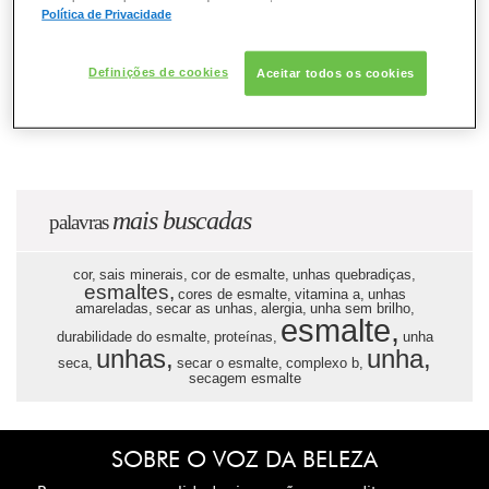
Política de Privacidade
ESMALTE
Definições de cookies
FRAGRÂNCIA
Aceitar todos os cookies
PELE
SOLAR
mais buscadas
palavras
cor,
sais minerais,
cor de esmalte,
unhas quebradiças,
esmaltes,
cores de esmalte,
vitamina a,
unhas
amareladas,
secar as unhas,
alergia,
unha sem brilho,
esmalte,
durabilidade do esmalte,
proteínas,
unha
unhas,
unha,
seca,
secar o esmalte,
complexo b,
secagem esmalte
SOBRE O VOZ DA BELEZA