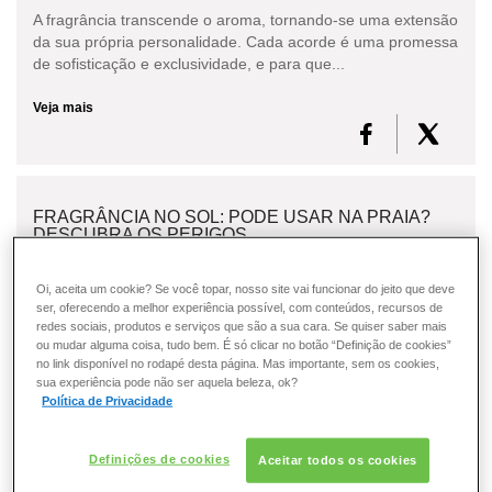
ESMALTE
A fragrância transcende o aroma, tornando-se uma extensão
da sua própria personalidade. Cada acorde é uma promessa
de sofisticação e exclusividade, e para que...
FRAGRÂNCIA
Veja mais
PELE
SOLAR
FRAGRÂNCIA NO SOL: PODE USAR NA PRAIA?
DESCUBRA OS PERIGOS
Existem algumas recomendações sobre como usar perfume.
Oi, aceita um cookie? Se você topar, nosso site vai funcionar do jeito que deve
Aplicar uma fragrância e depois se expor ao sol ,
ser, oferecendo a melhor experiência possível, com conteúdos, recursos de
principalmente na praia, representa um risco de manch...
redes sociais, produtos e serviços que são a sua cara. Se quiser saber mais
ou mudar alguma coisa, tudo bem. É só clicar no botão “Definição de cookies”
no link disponível no rodapé desta página. Mas importante, sem os cookies,
Veja mais
sua experiência pode não ser aquela beleza, ok?
Política de Privacidade
Definições de cookies
Aceitar todos os cookies
O QUE SÃO NOTAS OLFATIVAS E FAMÍLIA