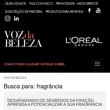
QUEM SOMOS
FALE CONOSCO
PRIVACIDADE - MEUS DIREITOS
FACEBOOK
YOUT
SOLICITAÇÃO DE PARCERIA
PRODUTOS PARA REVENDA
INSTAGRAM
LINKEDIN
COMO POSSO AJUDAR? DÚVIDAS SOBRE:
CABELO
VOZ DA BELEZA
Busca para: fragrância
COLORAÇÃO
DESVENDANDO OS SEGREDOS DA FIXAÇÃO,
DESODORANTE
APRENDA A POTENCIALIZAR A SUA FRAGRÂNCIA