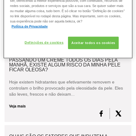
ser, oferecendo a melhor experiência possível, com conteúdos, recursos de
ESMALTE
Sim, porque quanto mais lisa sua pele estiver, mais uniforme
redes sociais, produtos e serviços que são a sua cara. Se quiser saber mais
ou mudar alguma coisa, tudo bem. É só clicar no botão “Definição de cookies”
ficará seu bronzeado. E para um bronzeado perfeito,
no link disponível no rodapé desta página. Mas importante, sem os cookies,
lembre-se de aplicar um protetor solar apropr...
FRAGRÂNCIA
sua experiência pode não ser aquela beleza, ok?
Política de Privacidade
Veja mais
PELE
Definições de cookies
Aceitar todos os cookies
SOLAR
PASSANDO UM CREME TODOS OS DIAS PELA
MANHÃ, EXISTE ALGUM RISCO DA MINHA PELE
FICAR OLEOSA?
Hoje existem hidratantes que efetivamente removem e
controlam o brilho provocado pela oleosidade da pele. Eles
são leves, frescos e não deixam...
Veja mais