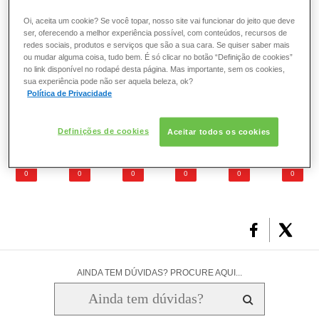
que você não troque radicalmente a
cor do cabelo
,
ESMALTE
procedendo o processo de
descoloraç
ão
muito frequente,
Oi, aceita um cookie? Se você topar, nosso site vai funcionar do jeito que deve
ser, oferecendo a melhor experiência possível, com conteúdos, recursos de
pois um cabelo sensibilizado perde o brilho e pode reagir
redes sociais, produtos e serviços que são a sua cara. Se quiser saber mais
FRAGRÂNCIA
de maneira diferente à cor, produzindo um resultado
ou mudar alguma coisa, tudo bem. É só clicar no botão “Definição de cookies”
diferente do esperado.
no link disponível no rodapé desta página. Mas importante, sem os cookies,
sua experiência pode não ser aquela beleza, ok?
PELE
Política de Privacidade
O que você achou deste artigo?
SOLAR
Definições de cookies
Aceitar todos os cookies
0
0
0
0
0
0
AINDA TEM DÚVIDAS? PROCURE AQUI...