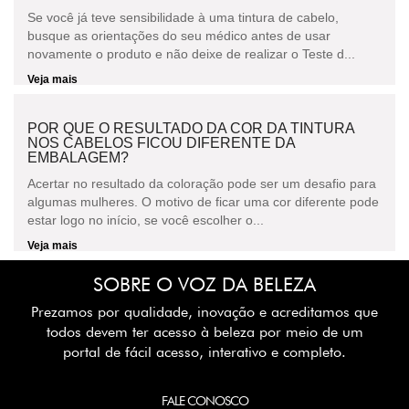
Se você já teve sensibilidade à uma tintura de cabelo,
busque as orientações do seu médico antes de usar
novamente o produto e não deixe de realizar o Teste d...
Veja mais
POR QUE O RESULTADO DA COR DA TINTURA
NOS CABELOS FICOU DIFERENTE DA
EMBALAGEM?
Acertar no resultado da coloração pode ser um desafio para
algumas mulheres. O motivo de ficar uma cor diferente pode
estar logo no início, se você escolher o...
Veja mais
SOBRE O VOZ DA BELEZA
Prezamos por qualidade, inovação e acreditamos que
todos devem ter acesso à beleza por meio de um
portal de fácil acesso, interativo e completo.
FALE CONOSCO