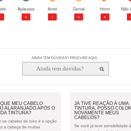
tei
Aplausos
Amei
Genial
Hmm
Não 
1
0
1
0
0
AINDA TEM DÚVIDAS? PROCURE AQUI...
 QUE MEU CABELO
JÁ TIVE REAÇÃO À UMA
OU ALARANJADO APÓS O
TINTURA, POSSO COLOR
 DA TINTURA?
NOVAMENTE MEUS
CABELOS?
r os cabelos de loiro é a opção
Se você já teve sensibilidade 
az a cabeça de muitas