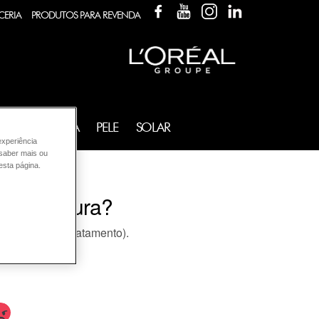
FACEBOOK
YOUTUBE
INSTAGRAM
LINKEDIN
CERIA
PRODUTOS PARA REVENDA
FRAGRÂNCIA
PELE
SOLAR
experiência
 saber mais ou
esta página.
ar a tintura?
 e cremes de tratamento).