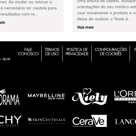
uma tintura de cabelo, busque
res. Ao mudar ou retocar o
orientações do seu médico an
 é necessário ter cautela para
usar novamente o produto e 
 resultados com re...
deixe de realizar o Teste d...
ais
Veja mais
FALE
TERMOS
POLÍTICA DE
CONFIGURAÇÕES
CONOSCO
DE USO
PRIVACIDADE
DE COOKIES
s que
m