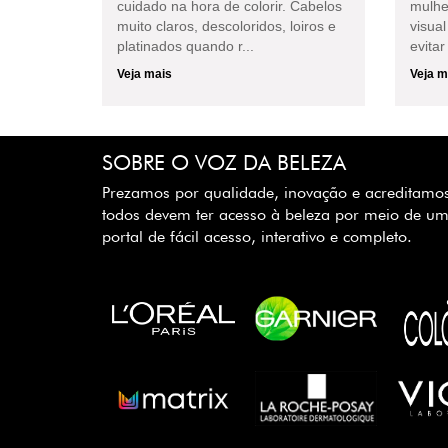
cuidado na hora de colorir. Cabelos
mulhe
muito claros, descoloridos, loiros e
visual
platinados quando r...
evitar
Veja mais
Veja m
SOBRE O VOZ DA BELEZA
Prezamos por qualidade, inovação e acreditamo
todos devem ter acesso à beleza por meio de u
portal de fácil acesso, interativo e completo.