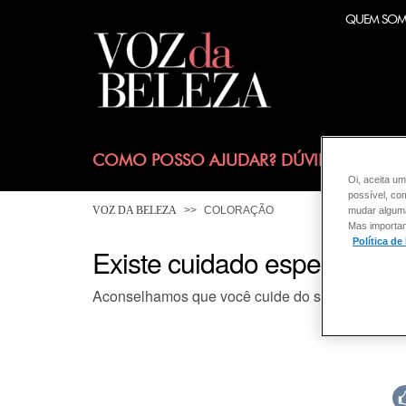
QUEM SO
COMO POSSO AJUDAR? DÚVIDAS SOBRE
Oi, aceita um
possível, co
VOZ DA BELEZA
COLORAÇÃO
mudar alguma 
Mas importan
Política de
Existe cuidado específico p
Aconselhamos que você cuide do seu cabelo c