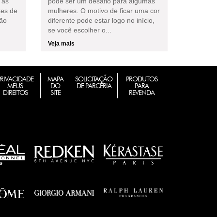
 as
pode ser um desafio para algumas
tes de
mulheres. O motivo de ficar uma cor
não
diferente pode estar logo no início,
se você escolher o...
Veja mais
PRIVACIDADE
MAPA
SOLICITAÇÃO
PRODUTOS
MEUS
DO
DE PARCERIA
PARA
DIREITOS
SITE
REVENDA