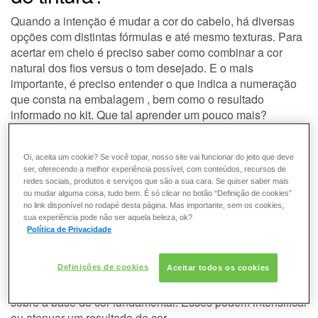
ESMALTE
Quando a intenção é mudar a cor do cabelo, há diversas
opções com distintas fórmulas e até mesmo texturas. Para
FRAGRÂNCIA
acertar em cheio é preciso saber como combinar a cor
natural dos fios versus o tom desejado. E o mais
importante, é preciso entender o que indica a numeração
PELE
que consta na embalagem , bem como o resultado
informado no kit. Que tal aprender um pouco mais?
SOLAR
Você já reparou que nas embalagens de coloração as
cores são identificadas por números? Esses são
Oi, aceita um cookie? Se você topar, nosso site vai funcionar do jeito que deve
fundamentais para definir a tonalidade que se deseja
ser, oferecendo a melhor experiência possível, com conteúdos, recursos de
obter, já que correspondem às cores de
redes sociais, produtos e serviços que são a sua cara. Se quiser saber mais
base/fundamentais.
ou mudar alguma coisa, tudo bem. É só clicar no botão “Definição de cookies”
Exemplo: Nuance 8 (louro claro)
no link disponível no rodapé desta página. Mas importante, sem os cookies,
sua experiência pode não ser aquela beleza, ok?
Temos ainda nuances que acompanham reflexos.
Política de Privacidade
Exemplos: Nuance 8.3 (louro claro dourado), nuance 6.66
(louro escuro vermelho intenso) e nuance 9.1 (louro muito
Definições de cookies
claro acinzentado).
Aceitar todos os cookies
Os reflexos determinam o resultado final que será obtido
sobre a base de cor fundamental. Esses podem intensificar
ou atenuar um resultado de cor.