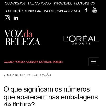
QUEM SOMOS
FALE CONOSCO
PRIVACIDADE - MEUS DIREITOS
FACEBOOK
YOUT
SOLICITAÇÃO DE PARCERIA
PRODUTOS PARA REVENDA
INSTAGRAM
LINKEDIN
COMO POSSO AJUDAR? DÚVIDAS SOBRE:
CABELO
VOZ DA BELEZA
COLORAÇÃO
COLORAÇÃO
O que significam os números
que aparecem nas embalagens
DESODORANTE
de tintura?