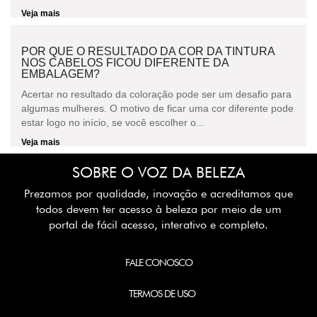
Veja mais
POR QUE O RESULTADO DA COR DA TINTURA
NOS CABELOS FICOU DIFERENTE DA
EMBALAGEM?
Acertar no resultado da coloração pode ser um desafio para
algumas mulheres. O motivo de ficar uma cor diferente pode
estar logo no início, se você escolher o...
Veja mais
SOBRE O VOZ DA BELEZA
Prezamos por qualidade, inovação e acreditamos que
todos devem ter acesso à beleza por meio de um
portal de fácil acesso, interativo e completo.
FALE CONOSCO
TERMOS DE USO