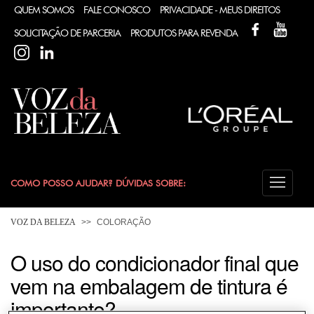
QUEM SOMOS
FALE CONOSCO
PRIVACIDADE - MEUS DIREITOS
FACEBOOK
YOUT
SOLICITAÇÃO DE PARCERIA
PRODUTOS PARA REVENDA
INSTAGRAM
LINKEDIN
COMO POSSO AJUDAR? DÚVIDAS SOBRE:
CABELO
VOZ DA BELEZA
COLORAÇÃO
COLORAÇÃO
O uso do condicionador final que
vem na embalagem de tintura é
DESODORANTE
importante?