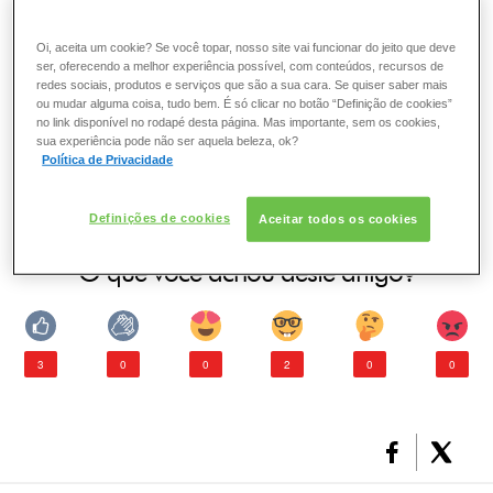
ESMALTE
Sim. O
condicionador
final assegura a eliminação perfeita
Oi, aceita um cookie? Se você topar, nosso site vai funcionar do jeito que deve
de possíveis resíduos da coloração, fixando a cor por mais
ser, oferecendo a melhor experiência possível, com conteúdos, recursos de
FRAGRÂNCIA
tempo, já que também é este o item responsável por fechar
redes sociais, produtos e serviços que são a sua cara. Se quiser saber mais
ou selar as cutículas do cabelo, deixando-os muito mais
ou mudar alguma coisa, tudo bem. É só clicar no botão “Definição de cookies”
no link disponível no rodapé desta página. Mas importante, sem os cookies,
macios e com brilho.
PELE
sua experiência pode não ser aquela beleza, ok?
Se você não usou o Condicionador final, aconselhamos
Política de Privacidade
que aplique um
creme de tratamento
ou Condicionador
SOLAR
para cabelos coloridos o quanto antes.
Definições de cookies
Aceitar todos os cookies
O que você achou deste artigo?
3
0
0
2
0
0