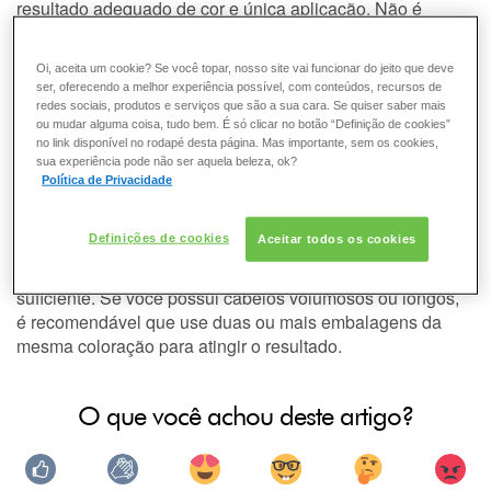
resultado adequado de cor e única aplicação. Não é
ESMALTE
aconselhado que as medidas propostas no kit sejam
alteradas.
Oi, aceita um cookie? Se você topar, nosso site vai funcionar do jeito que deve
FRAGRÂNCIA
Muitas mulheres colorem os cabelos em casa e o ideal é
ser, oferecendo a melhor experiência possível, com conteúdos, recursos de
seguir as instruções do folheto explicativo que vem no kit
redes sociais, produtos e serviços que são a sua cara. Se quiser saber mais
de tintura.
ou mudar alguma coisa, tudo bem. É só clicar no botão “Definição de cookies”
PELE
no link disponível no rodapé desta página. Mas importante, sem os cookies,
Quando o kit é dividido, o resultado esperado pode não ser
sua experiência pode não ser aquela beleza, ok?
conquistado. Por isso, é importante que você calcule
Política de Privacidade
SOLAR
quantas embalagens do produto serão necessárias. O
cálculo é simples e feito de acordo com a espessura, a
Definições de cookies
Aceitar todos os cookies
quantidade e o comprimento do cabelo. No caso de
cabelos curtos a médios e finos, um kit de cloração é o
suficiente. Se você possui cabelos volumosos ou longos,
é recomendável que use duas ou mais embalagens da
mesma coloração para atingir o resultado.
O que você achou deste artigo?