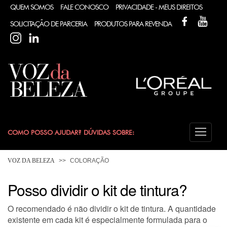
QUEM SOMOS
FALE CONOSCO
PRIVACIDADE - MEUS DIREITOS
FACEBOOK
YOUT
SOLICITAÇÃO DE PARCERIA
PRODUTOS PARA REVENDA
INSTAGRAM
LINKEDIN
COMO POSSO AJUDAR? DÚVIDAS SOBRE:
CABELO
VOZ DA BELEZA
COLORAÇÃO
COLORAÇÃO
Posso dividir o kit de tintura?
O recomendado é não dividir o kit de tintura. A quantidade
DESODORANTE
existente em cada kit é
especialmente formulada
para o