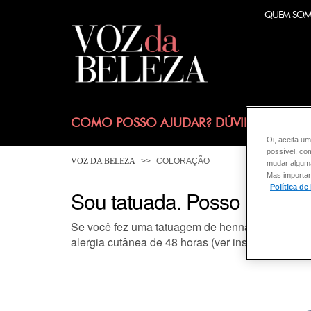
QUEM SO
COMO POSSO AJUDAR? DÚVIDAS SOBRE
Oi, aceita um
possível, co
VOZ DA BELEZA
COLORAÇÃO
mudar alguma 
Mas importan
Política de
Sou tatuada. Posso aplicar 
Se você fez uma
tatuagem de henna
de cor preta
alergia cutânea de 48 horas (ver instruções de u