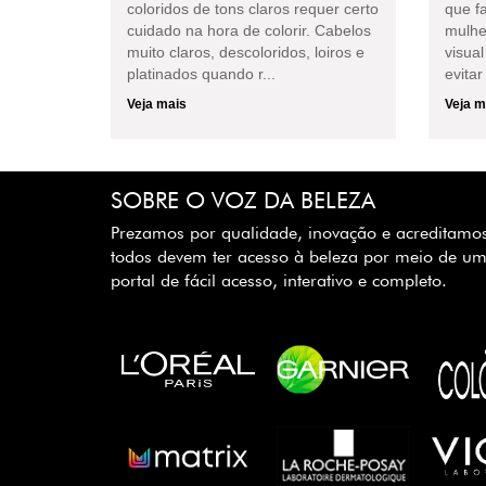
coloridos de tons claros requer certo
que f
cuidado na hora de colorir. Cabelos
mulhe
muito claros, descoloridos, loiros e
visual
platinados quando r...
evitar
Veja mais
Veja m
SOBRE O VOZ DA BELEZA
Prezamos por qualidade, inovação e acreditamo
todos devem ter acesso à beleza por meio de u
portal de fácil acesso, interativo e completo.