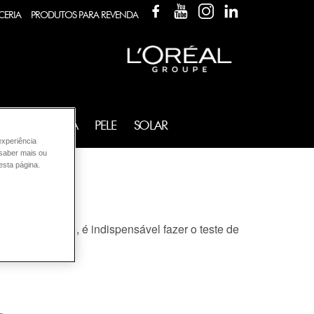
FACEBOOK
YOUTUBE
INSTAGRAM
LINKEDIN
CERIA
PRODUTOS PARA REVENDA
FRAGRÂNCIA
PELE
SOLAR
experiência
 saber mais ou
esta página.
colorir o cabelo
, é indispensável fazer o teste de