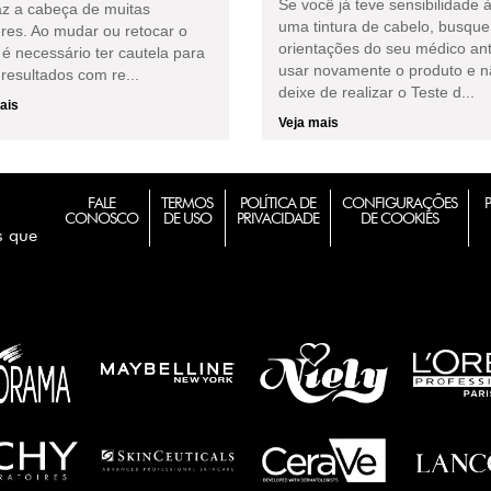
Se você já teve sensibilidade 
az a cabeça de muitas
uma tintura de cabelo, busque
res. Ao mudar ou retocar o
orientações do seu médico an
 é necessário ter cautela para
usar novamente o produto e 
 resultados com re...
deixe de realizar o Teste d...
ais
Veja mais
FALE
TERMOS
POLÍTICA DE
CONFIGURAÇÕES
CONOSCO
DE USO
PRIVACIDADE
DE COOKIES
s que
m