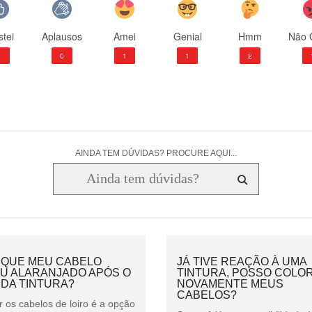
tei
Aplausos
Amei
Genial
Hmm
Não 
1
0
1
1
2
AINDA TEM DÚVIDAS? PROCURE AQUI...
 QUE MEU CABELO
JÁ TIVE REAÇÃO À UMA
OU ALARANJADO APÓS O
TINTURA, POSSO COLOR
 DA TINTURA?
NOVAMENTE MEUS
CABELOS?
r os cabelos de loiro é a opção