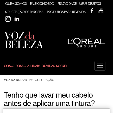
QUEM SOMOS
FALE CONOSCO
PRIVACIDADE - MEUS DIREITOS
FACEBOOK
YOUT
SOLICITAÇÃO DE PARCERIA
PRODUTOS PARA REVENDA
INSTAGRAM
LINKEDIN
COMO POSSO AJUDAR? DÚVIDAS SOBRE:
CABELO
VOZ DA BELEZA
COLORAÇÃO
COLORAÇÃO
Tenho que lavar meu cabelo
antes de aplicar uma tintura?
DESODORANTE
Tudo depende do tipo de coloração. As colorações