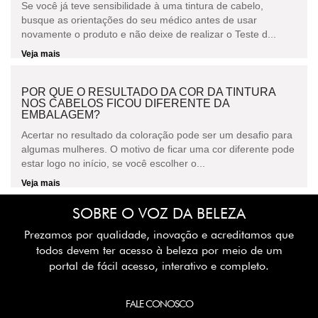
Se você já teve sensibilidade à uma tintura de cabelo,
busque as orientações do seu médico antes de usar
novamente o produto e não deixe de realizar o Teste d...
Veja mais
POR QUE O RESULTADO DA COR DA TINTURA
NOS CABELOS FICOU DIFERENTE DA
EMBALAGEM?
Acertar no resultado da coloração pode ser um desafio para
algumas mulheres. O motivo de ficar uma cor diferente pode
estar logo no início, se você escolher o...
Veja mais
SOBRE O VOZ DA BELEZA
Prezamos por qualidade, inovação e acreditamos que
todos devem ter acesso à beleza por meio de um
portal de fácil acesso, interativo e completo.
FALE CONOSCO