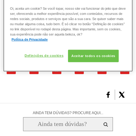
permanentes e tom sobre tom (
ESMALTE
tonalizante
) são feitas
Oi, aceita um cookie? Se você topar, nosso site vai funcionar do jeito que deve
sempre antes da lavagem. O
couro cabeludo
, não lavado,
ser, oferecendo a melhor experiência possível, com conteúdos, recursos de
antes da coloração desempenha um papel protetor tanto
redes sociais, produtos e serviços que são a sua cara. Se quiser saber mais
FRAGRÂNCIA
ou mudar alguma coisa, tudo bem. É só clicar no botão “Definição de cookies”
da fibra capilar quanto do próprio couro cabeludo.
no link disponível no rodapé desta página. Mas importante, sem os cookies,
sua experiência pode não ser aquela beleza, ok?
PELE
Política de Privacidade
O que você achou deste artigo?
SOLAR
Definições de cookies
Aceitar todos os cookies
25
1
22
6
10
8
AINDA TEM DÚVIDAS? PROCURE AQUI...