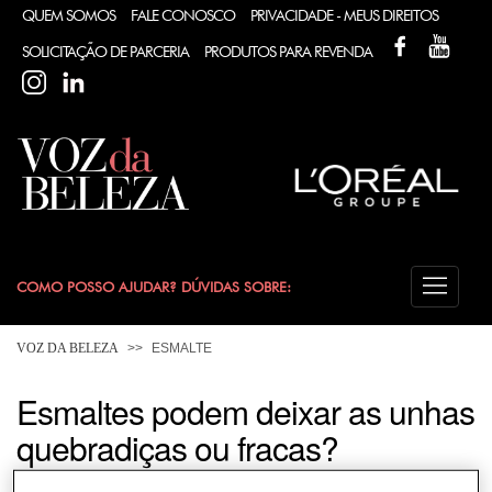
QUEM SOMOS
FALE CONOSCO
PRIVACIDADE - MEUS DIREITOS
FACEBOOK
YOUT
SOLICITAÇÃO DE PARCERIA
PRODUTOS PARA REVENDA
INSTAGRAM
LINKEDIN
COMO POSSO AJUDAR? DÚVIDAS SOBRE:
CABELO
VOZ DA BELEZA
ESMALTE
COLORAÇÃO
Esmaltes podem deixar as unhas
quebradiças ou fracas?
DESODORANTE
Em primeiro lugar, é preciso entender do que são feitos os