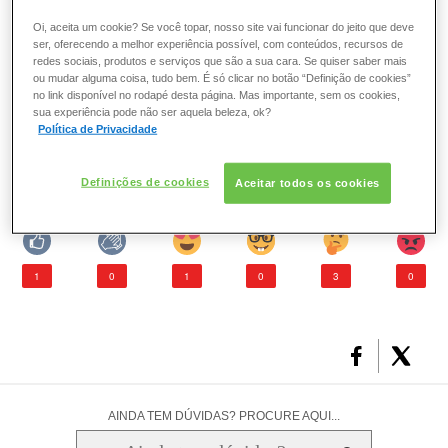
esmaltes. Esses preciosos artigos de beleza são formados
ESMALTE
Oi, aceita um cookie? Se você topar, nosso site vai funcionar do jeito que deve
a partir de alguns dos seguintes produtos básicos: as
ser, oferecendo a melhor experiência possível, com conteúdos, recursos de
nutriceluloses são as substâncias que formam a película
redes sociais, produtos e serviços que são a sua cara. Se quiser saber mais
FRAGRÂNCIA
ou mudar alguma coisa, tudo bem. É só clicar no botão “Definição de cookies”
que cobre as unhas; enquanto as resinas e os
no link disponível no rodapé desta página. Mas importante, sem os cookies,
plastificantes, por sua vez, proporcionam brilho, aderência,
sua experiência pode não ser aquela beleza, ok?
PELE
resistência e durabilidade as unhas.
Política de Privacidade
SOLAR
Definições de cookies
Aceitar todos os cookies
O que você achou deste artigo?
1
0
1
0
3
0
AINDA TEM DÚVIDAS? PROCURE AQUI...