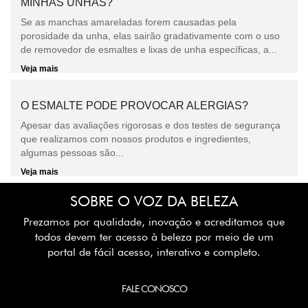
MINHAS UNHAS?
Se as manchas amareladas forem causadas pela
porosidade da unha, elas sairão gradativamente com o uso
de removedor de esmaltes e lixas de unha específicas, a...
Veja mais
O ESMALTE PODE PROVOCAR ALERGIAS?
Apesar das avaliações rigorosas e dos testes de segurança
que realizamos com nossos produtos e ingredientes,
algumas pessoas são...
Veja mais
SOBRE O VOZ DA BELEZA
Prezamos por qualidade, inovação e acreditamos que
todos devem ter acesso à beleza por meio de um
portal de fácil acesso, interativo e completo.
FALE CONOSCO