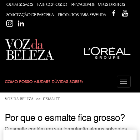
QUEM SOMOS
FALE CONOSCO
PRIVACIDADE - MEUS DIREITOS
FACEBOOK
YOUT
SOLICITAÇÃO DE PARCERIA
PRODUTOS PARA REVENDA
INSTAGRAM
LINKEDIN
COMO POSSO AJUDAR? DÚVIDAS SOBRE:
CABELO
VOZ DA BELEZA
ESMALTE
COLORAÇÃO
Por que o esmalte fica grosso?
O esmalte contém em sua formulação alguns solventes
DESODORANTE
que são responsáveis por sua fluidez e tempo de