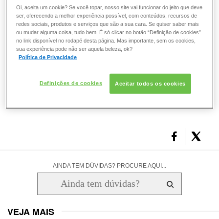
secagem. Entretanto, quando o vidro não é bem fechado,
ESMALTE
Oi, aceita um cookie? Se você topar, nosso site vai funcionar do jeito que deve
esta substância, que é altamente volátil, pode evaporar e
ser, oferecendo a melhor experiência possível, com conteúdos, recursos de
alterar a textura do esmalte deixando-o mais grosso.
redes sociais, produtos e serviços que são a sua cara. Se quiser saber mais
ou mudar alguma coisa, tudo bem. É só clicar no botão “Definição de cookies”
FRAGRÂNCIA
no link disponível no rodapé desta página. Mas importante, sem os cookies,
sua experiência pode não ser aquela beleza, ok?
O que você achou deste artigo?
Política de Privacidade
PELE
Definições de cookies
Aceitar todos os cookies
SOLAR
0
0
3
1
0
0
AINDA TEM DÚVIDAS? PROCURE AQUI...
VEJA MAIS