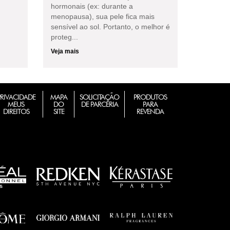
hormonais (ex: durante a
menopausa), sua pele fica mais
sensível ao sol. Portanto, o melhor é
proteg...
Veja mais
PRIVACIDADE
MAPA
SOLICITAÇÃO
PRODUTOS
MEUS
DO
DE PARCERIA
PARA
DIREITOS
SITE
REVENDA