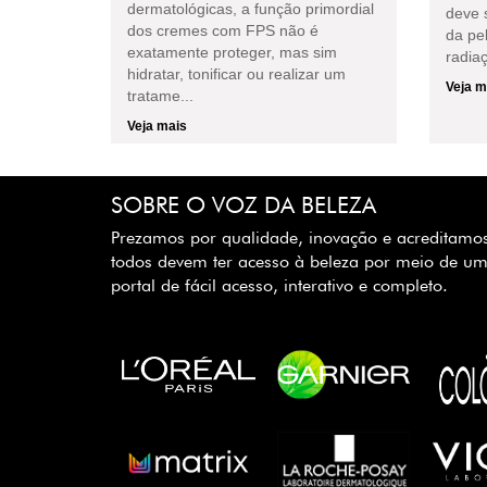
dermatológicas, a função primordial
deve 
dos cremes com FPS não é
da pe
exatamente proteger, mas sim
radiaç
hidratar, tonificar ou realizar um
Veja m
tratame...
Veja mais
SOBRE O VOZ DA BELEZA
Prezamos por qualidade, inovação e acreditamo
todos devem ter acesso à beleza por meio de u
portal de fácil acesso, interativo e completo.