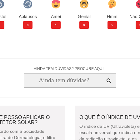
tei
Aplausos
Amei
Genial
Hmm
Não 
1
0
1
0
5
AINDA TEM DÚVIDAS? PROCURE AQUI...
E POSSO APLICAR O
O QUE É O ÍNDICE DE U
TETOR SOLAR?
O índice de UV (Ultravioleta) 
ordo com a Sociedade
escala universal que indica o n
eira de Dermatologia, o filtro
da radiação ultravioleta. e os