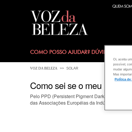
QUEM SO
COMO POSSO AJUDAR? DÚVIDAS SOBRE
Oi, aceita um
possível, co
VOZ DA BELEZA
SOLAR
mudar alguma 
Mas importan
Política de
Como sei se o meu Proteto
Pelo PPD (Persistent Pigment Darkening) ou FP-U
das Associações Européias da Indústria de Per