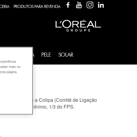
FACEBOOK
YOUTUBE
INSTAGRAM
LINKEDIN
CERIA
PRODUTOS PARA REVENDA
FRAGRÂNCIA
PELE
SOLAR
experiência
 saber mais ou
esta página.
 UVA. A Anvisa e a Colipa (Comitê de Ligação
sponda a, no mínimo, 1/3 do FPS.