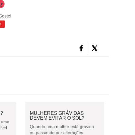
Gostei
3
V?
MULHERES GRÁVIDAS
DEVEM EVITAR O SOL?
é uma
Quando uma mulher está grávida
ível
ou passando por alterações