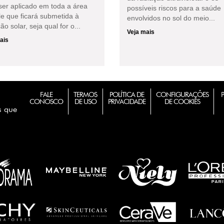
ser aplicado em toda a área
possíveis riscos para a saúde
le que ficará submetida à
envolvidos no sol do meio...
ão solar, seja qual for o...
Veja mais
ais
FALE
TERMOS
POLÍTICA DE
CONFIGURAÇÕES
CONOSCO
DE USO
PRIVACIDADE
DE COOKIES
s que
m