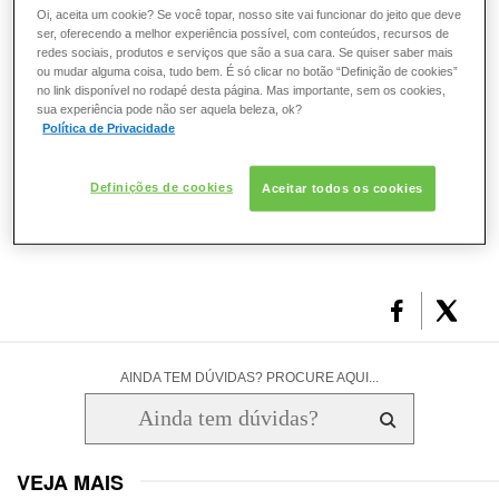
UVB. PPD (Persistent Pigment Darkening) mede quanto o
Oi, aceita um cookie? Se você topar, nosso site vai funcionar do jeito que deve
ESMALTE
produto se propõe a proteger dos raios UVA, conhecidos
ser, oferecendo a melhor experiência possível, com conteúdos, recursos de
por acelerar o envelhecimento da pele.
redes sociais, produtos e serviços que são a sua cara. Se quiser saber mais
ou mudar alguma coisa, tudo bem. É só clicar no botão “Definição de cookies”
FRAGRÂNCIA
no link disponível no rodapé desta página. Mas importante, sem os cookies,
sua experiência pode não ser aquela beleza, ok?
O que você achou deste artigo?
Política de Privacidade
PELE
Definições de cookies
Aceitar todos os cookies
SOLAR
4
0
2
0
3
1
AINDA TEM DÚVIDAS? PROCURE AQUI...
VEJA MAIS