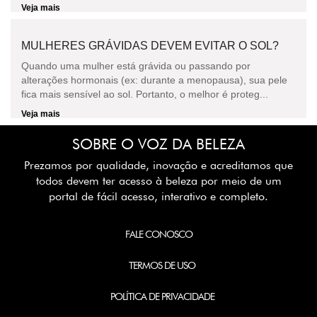
Veja mais
MULHERES GRÁVIDAS DEVEM EVITAR O SOL?
Quando uma mulher está grávida ou passando por
alterações hormonais (ex: durante a menopausa), sua pele
fica mais sensível ao sol. Portanto, o melhor é proteg...
Veja mais
SOBRE O VOZ DA BELEZA
Prezamos por qualidade, inovação e acreditamos que
todos devem ter acesso à beleza por meio de um
portal de fácil acesso, interativo e completo.
FALE CONOSCO
TERMOS DE USO
POLÍTICA DE PRIVACIDADE