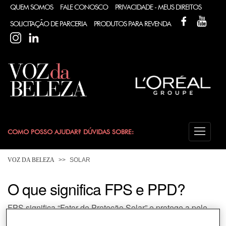
QUEM SOMOS
FALE CONOSCO
PRIVACIDADE - MEUS DIREITOS
FACEBOOK
YOUT
SOLICITAÇÃO DE PARCERIA
PRODUTOS PARA REVENDA
INSTAGRAM
LINKEDIN
COMO POSSO AJUDAR? DÚVIDAS SOBRE:
CABELO
VOZ DA BELEZA
SOLAR
COLORAÇÃO
O que significa FPS e PPD?
FPS significa “Fator de Proteção Solar” e protege a pele
DESODORANTE
das queimaduras causadas principalmente pelos raios