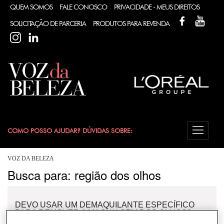
QUEM SOMOS
FALE CONOSCO
PRIVACIDADE - MEUS DIREITOS
FACEBOOK
YOUT
SOLICITAÇÃO DE PARCERIA
PRODUTOS PARA REVENDA
INSTAGRAM
LINKEDIN
COMO POSSO AJUDAR? DÚVIDAS SOBRE:
CABELO
VOZ DA BELEZA
Busca para: região dos olhos
COLORAÇÃO
DEVO USAR UM DEMAQUILANTE ESPECÍFICO
DESODORANTE
PARA REMOVER A MAQUIAGEM DOS OLHOS?