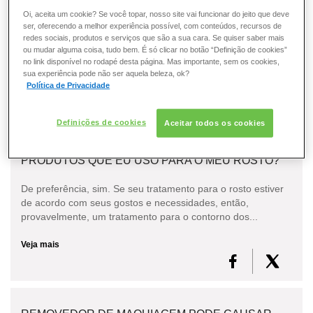
ESMALTE
A região dos olhos é muito sensível, por isso, para evitar
Oi, aceita um cookie? Se você topar, nosso site vai funcionar do jeito que deve
irritações ou ardência, o ideal é sempre escolher produtos
ser, oferecendo a melhor experiência possível, com conteúdos, recursos de
redes sociais, produtos e serviços que são a sua cara. Se quiser saber mais
adequados para essa região da face.E a m...
FRAGRÂNCIA
ou mudar alguma coisa, tudo bem. É só clicar no botão “Definição de cookies”
no link disponível no rodapé desta página. Mas importante, sem os cookies,
Veja mais
sua experiência pode não ser aquela beleza, ok?
PELE
Política de Privacidade
SOLAR
Definições de cookies
Aceitar todos os cookies
É MELHOR ESCOLHER UM TRATAMENTO PARA O
CONTORNO DOS OLHOS COM BASE NOS
PRODUTOS QUE EU USO PARA O MEU ROSTO?
De preferência, sim. Se seu tratamento para o rosto estiver
de acordo com seus gostos e necessidades, então,
provavelmente, um tratamento para o contorno dos...
Veja mais