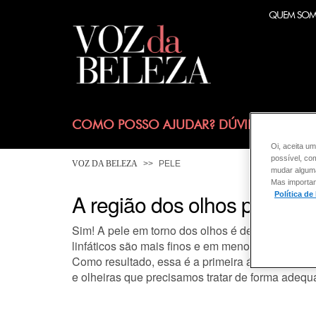
QUEM SO
COMO POSSO AJUDAR? DÚVIDAS SOBRE
Oi, aceita um
possível, co
VOZ DA BELEZA
PELE
mudar alguma 
Mas importan
A região dos olhos precisa 
Política de
Sim! A pele em torno dos olhos é de 5 a 10 veze
linfáticos são mais finos e em menor quantidade
Como resultado, essa é a primeira área a mostr
e olheiras que precisamos tratar de forma adequ