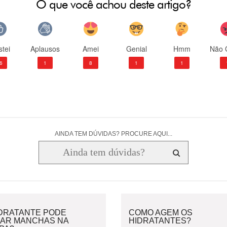
O que você achou deste artigo?
tei
Aplausos
Amei
Genial
Hmm
Não 
6
1
8
1
1
AINDA TEM DÚVIDAS? PROCURE AQUI...
IDRATANTE PODE
COMO AGEM OS
XAR MANCHAS NA
HIDRATANTES?