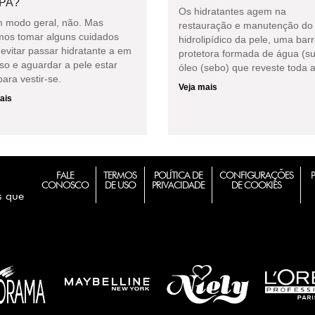
PA?
Os hidratantes agem na
 modo geral, não. Mas
restauração e manutenção do 
os tomar alguns cuidados
hidrolipídico da pele, uma barr
evitar passar hidratante a em
protetora formada de água (su
so e aguardar a pele estar
óleo (sebo) que reveste toda a
ara vestir-se.
Veja mais
ais
FALE
TERMOS
POLÍTICA DE
CONFIGURAÇÕES
CONOSCO
DE USO
PRIVACIDADE
DE COOKIES
s que
m