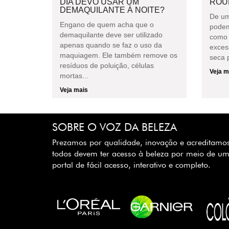
DIA DEVO USAR UM
ROU
DEMAQUILANTE À NOITE?
De um
Engano de quem acha que o
podem
demaquilante deve ser utilizado
como 
apenas quando se faz o uso da
exces
maquiagem. Ele também remove os
seca p
resíduos de poluição, células
Veja m
mortas...
Veja mais
SOBRE O VOZ DA BELEZA
Prezamos por qualidade, inovação e acreditamo
todos devem ter acesso à beleza por meio de u
portal de fácil acesso, interativo e completo.