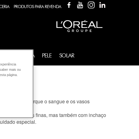
FACEBOOK
YOUTUBE
INSTAGRAM
LINKEDIN
CERIA
PRODUTOS PARA REVENDA
FRAGRÂNCIA
PELE
SOLAR
experiência
 saber mais ou
esta página.
enos irrigada porque o sangue e os vasos
o rugas e linhas finas, mas também com inchaço
cuidado especial.