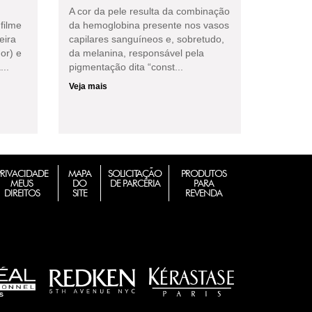
A cor da pele resulta da combinação
filme
da hemoglobina presente nos vasos
eira
capilares sanguíneos e, sobretudo,
or) e
da melanina, responsável pela
...
pigmentação dita “const...
Veja mais
PRIVACIDADE
MAPA
SOLICITAÇÃO
PRODUTOS
MEUS
DO
DE PARCERIA
PARA
DIREITOS
SITE
REVENDA