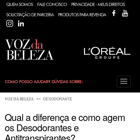
QUEM SOMOS
FALE CONOSCO
PRIVACIDADE - MEUS DIREITOS
FACEBOOK
YOUT
SOLICITAÇÃO DE PARCERIA
PRODUTOS PARA REVENDA
INSTAGRAM
LINKEDIN
COMO POSSO AJUDAR? DÚVIDAS SOBRE:
CABELO
VOZ DA BELEZA
DESODORANTE
COLORAÇÃO
Qual a diferença e como agem
os Desodorantes e
DESODORANTE
Antitranspirantes?