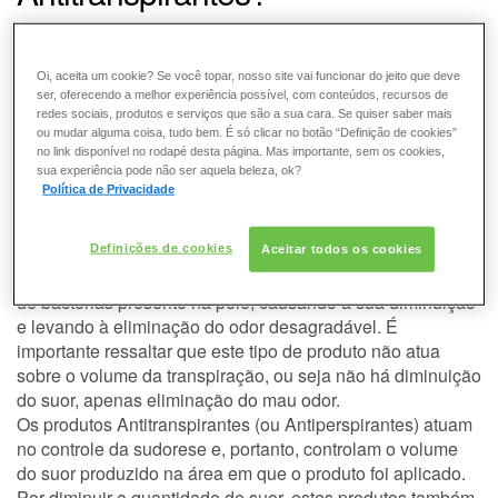
ESMALTE
O suor é naturalmente inodoro, ou seja: não possui cheiro.
Ele é composto por 99% de água e 1% de outros
FRAGRÂNCIA
Oi, aceita um cookie? Se você topar, nosso site vai funcionar do jeito que deve
elementos como sais e proteínas que não possuem odor.
ser, oferecendo a melhor experiência possível, com conteúdos, recursos de
Na nossa pele existem bactérias que podem agir sobre
redes sociais, produtos e serviços que são a sua cara. Se quiser saber mais
algumas substâncias presentes no suor promovendo a sua
ou mudar alguma coisa, tudo bem. É só clicar no botão “Definição de cookies”
PELE
decomposição e, consequentemente, levando ao odor
no link disponível no rodapé desta página. Mas importante, sem os cookies,
sua experiência pode não ser aquela beleza, ok?
desagradável associado à transpiração.
Política de Privacidade
SOLAR
Os produtos Desodorantes, como o nome se refere, atuam
combatendo o odor desagradável relacionado à
transpiração. Normalmente, esta classe de produtos
Definições de cookies
Aceitar todos os cookies
possui ativos com propriedades de agir sobre a população
de bactérias presente na pele, causando a sua diminuição
e levando à eliminação do odor desagradável. É
importante ressaltar que este tipo de produto não atua
sobre o volume da transpiração, ou seja não há diminuição
do suor, apenas eliminação do mau odor.
Os produtos Antitranspirantes (ou Antiperspirantes) atuam
no controle da sudorese e, portanto, controlam o volume
do suor produzido na área em que o produto foi aplicado.
Por diminuir a quantidade de suor, estes produtos também