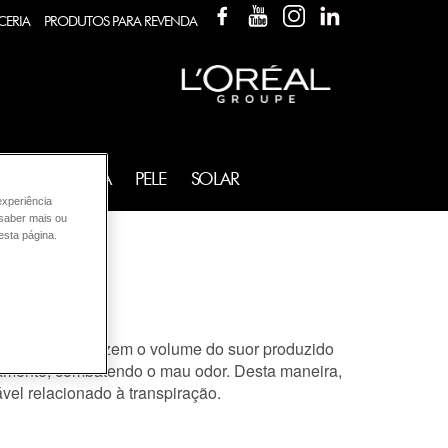
FACEBOOK
YOUTUBE
INSTAGRAM
LINKEDIN
CERIA
PRODUTOS PARA REVENDA
FRAGRÂNCIA
PELE
SOLAR
experiência
 saber mais ou
esta página.
al.
e, portanto,reduzem o volume do suor produzido
etamente, combatendo o mau odor. Desta maneira,
el relacionado à transpiração.