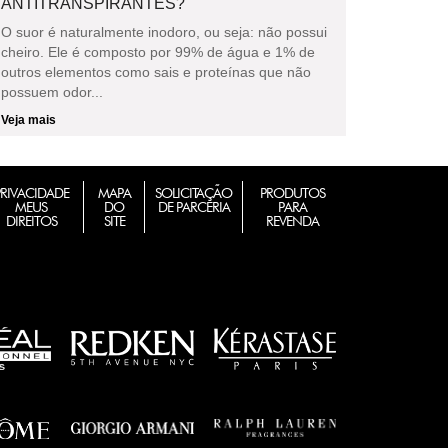
ANTITRANSPIRANTES?
O suor é naturalmente inodoro, ou seja: não possui
cheiro. Ele é composto por 99% de água e 1% de
outros elementos como sais e proteínas que não
possuem odor...
Veja mais
PRIVACIDADE
MAPA
SOLICITAÇÃO
PRODUTOS
MEUS
DO
DE PARCERIA
PARA
DIREITOS
SITE
REVENDA