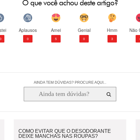
O que você achou deste artigo?
tei
Aplausos
Amei
Genial
Hmm
Não 
0
0
5
0
3
AINDA TEM DÚVIDAS? PROCURE AQUI...
COMO EVITAR QUE O DESODORANTE
DEIXE MANCHAS NAS ROUPAS?