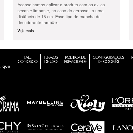
Aconselhamos aplicar o produto com as axilas
secas e limpas e, no caso do aerossol, a uma
distância de 15 cm. Esse tipo de mancha de
desodorante tamb&e...
Veja mais
FALE
TERMOS
POLÍTICA DE
CONFIGURAÇÕES
CONOSCO
DE USO
PRIVACIDADE
DE COOKIES
s que
m