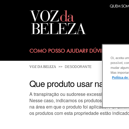
QUEM SO
COMO POSSO AJUDAR? DÚVIDAS SOBRE
Oi, aceita um
possível, co
VOZ DA BELEZA
DESODORANTE
mudar alguma 
Mas importan
Política de
Que produto usar nas axila
A transpiração ou sudorese excessiva ocorre qu
Nesse caso, indicamos os produtos Antitranspira
na área em que o produto foi aplicado. Por dimi
os produtos com esta propriedade estão indicad