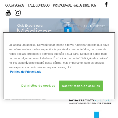
FACE
QUEM SOMOS
FALE CONOSCO
PRIVACIDADE - MEUS DIREITOS
YOUTUBE
INSTAGRAM
CL
Oi, aceita um cookie? Se você topar, nosso site vai funcionar do jeito que deve
ser, oferecendo a melhor experiência possível, com conteúdos, recursos de
redes sociais, produtos e serviços que são a sua cara. Se quiser saber mais
ou mudar alguma coisa, tudo bem. É só clicar no botão “Definição de cookies”
no link disponível no rodapé desta página. Mas importante, sem os cookies,
sua experiência pode não ser aquela beleza, ok?
Política de Privacidade
Definições de cookies
Aceitar todos os cookies