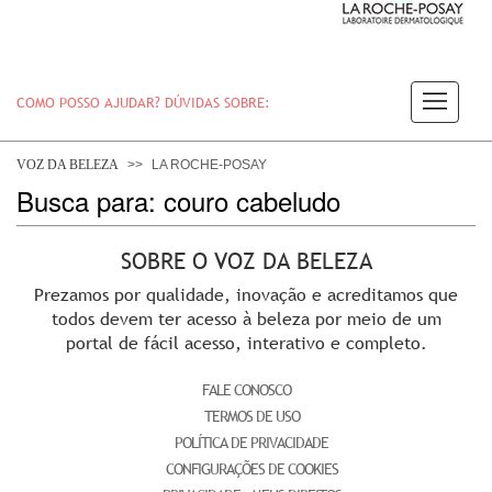
COMO POSSO AJUDAR? DÚVIDAS SOBRE:
PELE
VOZ DA BELEZA
LA ROCHE-POSAY
Busca para: couro cabeludo
CABELO
SOBRE O VOZ DA BELEZA
Prezamos por qualidade, inovação e acreditamos que
DESODORANTE
todos devem ter acesso à beleza por meio de um
portal de fácil acesso, interativo e completo.
FALE CONOSCO
SOLAR
TERMOS DE USO
POLÍTICA DE PRIVACIDADE
CONFIGURAÇÕES DE COOKIES
DERMACLUB