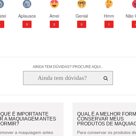
tei
Aplausos
Amei
Genial
Hmm
Não 
4
0
2
0
1
AINDA TEM DÚVIDAS? PROCURE AQUI...
 QUE É IMPORTANTE
QUAL É A MELHOR FORM
AR A MAQUIAGEM ANTES
CONSERVAR MEUS
DORMIR?
PRODUTOS DE MAQUIA
emover a maquiagem antes
Para conservar os produtos d