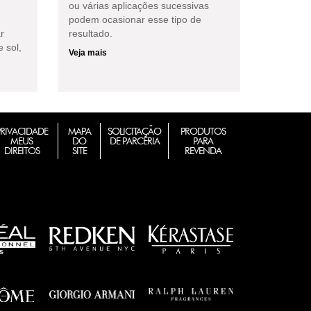
ou várias aplicações sucessivas
podem ocasionar esse tipo de
r
resultado.
 sol,
Veja mais
PRIVACIDADE
MAPA
SOLICITAÇÃO
PRODUTOS
MEUS
DO
DE PARCERIA
PARA
DIREITOS
SITE
REVENDA