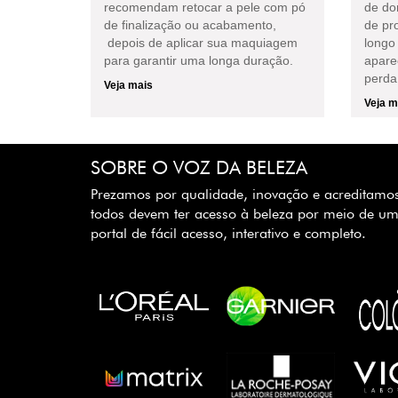
recomendam retocar a pele com pó
de do
de finalização ou acabamento,
de pr
depois de aplicar sua maquiagem
longo
para garantir uma longa duração.
apare
perda 
Veja mais
Veja m
SOBRE O VOZ DA BELEZA
Prezamos por qualidade, inovação e acreditamo
todos devem ter acesso à beleza por meio de u
portal de fácil acesso, interativo e completo.