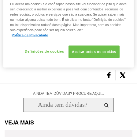
Oi, aceita um cookie? Se você topar, nosso site vai funcionar do jeito que deve
sucessivas podem ocasionar esse tipo de resultado.
ESMALTE
ser, oferecendo a melhor experiência possível, com conteúdos, recursos de
redes sociais, produtos e serviços que são a sua cara. Se quiser saber mais
ou mudar alguma coisa, tudo bem. É só clicar no botão “Definição de cookies”
FRAGRÂNCIA
O que você achou deste artigo?
no link disponível no rodapé desta página. Mas importante, sem os cookies,
sua experiência pode não ser aquela beleza, ok?
Política de Privacidade
PELE
3
1
1
0
0
0
Definições de cookies
Aceitar todos os cookies
SOLAR
AINDA TEM DÚVIDAS? PROCURE AQUI...
VEJA MAIS