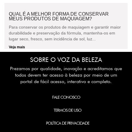
QUAL É A MELHOR FORMA DE CONSERVAR
MEUS PRODUTOS DE MAQUIAGEM?
Para conservar os produtos de maquiagem e garantir maior
durabilidade e preservação da fórmula, mantenha-os em
lugar seco, fresco, sem incidência de sol, luz...
Veja mais
SOBRE O VOZ DA BELEZA
Prezamos por qualidade, inovação e acreditamos que
todos devem ter acesso à beleza por meio de um
portal de fácil acesso, interativo e completo.
FALE CONOSCO
TERMOS DE USO
POLÍTICA DE PRIVACIDADE