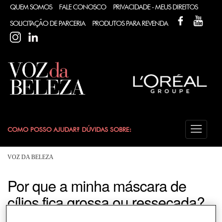
QUEM SOMOS
FALE CONOSCO
PRIVACIDADE - MEUS DIREITOS
FACEBOOK
YOUT
SOLICITAÇÃO DE PARCERIA
PRODUTOS PARA REVENDA
INSTAGRAM
LINKEDIN
COMO POSSO AJUDAR? DÚVIDAS SOBRE:
CABELO
VOZ DA BELEZA
COLORAÇÃO
Por que a minha máscara de
cílios fica grossa ou ressecada?
DESODORANTE
O excesso de produto no aplicador ou várias aplicações