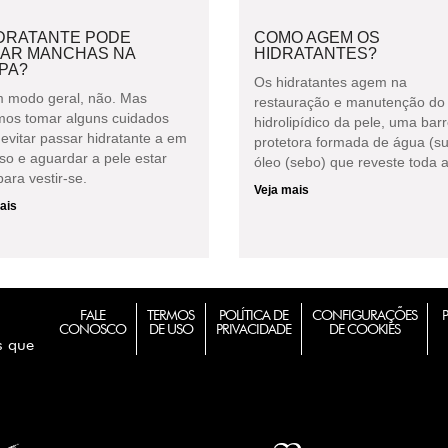
IDRATANTE PODE
COMO AGEM OS
XAR MANCHAS NA
HIDRATANTES?
PA?
Os hidratantes agem na
 modo geral, não. Mas
restauração e manutenção do 
os tomar alguns cuidados
hidrolipídico da pele, uma barr
evitar passar hidratante a em
protetora formada de água (su
so e aguardar a pele estar
óleo (sebo) que reveste toda a
ara vestir-se.
Veja mais
ais
FALE
TERMOS
POLÍTICA DE
CONFIGURAÇÕES
CONOSCO
DE USO
PRIVACIDADE
DE COOKIES
s que
m