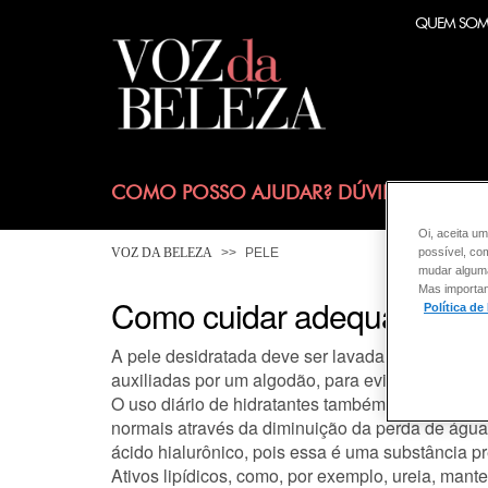
QUEM SO
COMO POSSO AJUDAR? DÚVIDAS SOBRE
Oi, aceita um
possível, co
VOZ DA BELEZA
PELE
mudar alguma 
Mas importan
Como cuidar adequadament
Política de
A pele desidratada deve ser lavada com pouca fr
auxiliadas por um algodão, para evitar o atrito 
O uso diário de hidratantes também é de grande
normais através da diminuição da perda de água e
ácido hialurônico, pois essa é uma substância p
Ativos lipídicos, como, por exemplo, ureia, man