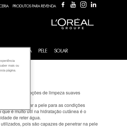
FACEBOOK
YOUTUBE
INSTAGRAM
LINKEDIN
CERIA
PRODUTOS PARA REVENDA
FRAGRÂNCIA
PELE
SOLAR
experiência
 saber mais ou
esta página.
 hidratantes e loções de limpeza suaves
tados.
zes de restaurar a pele para as condições
 que é muito útil na hidratação cutânea é o
idade de reter água.
utilizados, pois são capazes de penetrar na pele