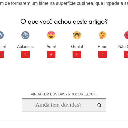
lém de formarem um filme na superfície cutânea, que impede a 
O que você achou deste artigo?
tei
Aplausos
Amei
Genial
Hmm
Não 
0
0
0
0
0
AINDA TEM DÚVIDAS? PROCURE AQUI...