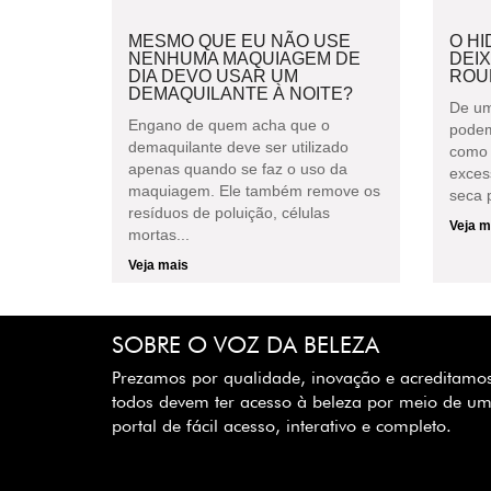
MESMO QUE EU NÃO USE
O H
NENHUMA MAQUIAGEM DE
DEI
DIA DEVO USAR UM
ROU
DEMAQUILANTE À NOITE?
De um
Engano de quem acha que o
podem
demaquilante deve ser utilizado
como 
apenas quando se faz o uso da
exces
maquiagem. Ele também remove os
seca p
resíduos de poluição, células
Veja m
mortas...
Veja mais
SOBRE O VOZ DA BELEZA
Prezamos por qualidade, inovação e acreditamo
todos devem ter acesso à beleza por meio de u
portal de fácil acesso, interativo e completo.