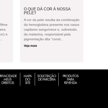
O QUE DÁ COR À NOSSA
PELE?
A cor da pele resulta da combinação
filme
da hemoglobina presente nos vasos
eira
capilares sanguíneos e, sobretudo,
or) e
da melanina, responsável pela
...
pigmentação dita “const...
Veja mais
PRIVACIDADE
MAPA
SOLICITAÇÃO
PRODUTOS
MEUS
DO
DE PARCERIA
PARA
DIREITOS
SITE
REVENDA