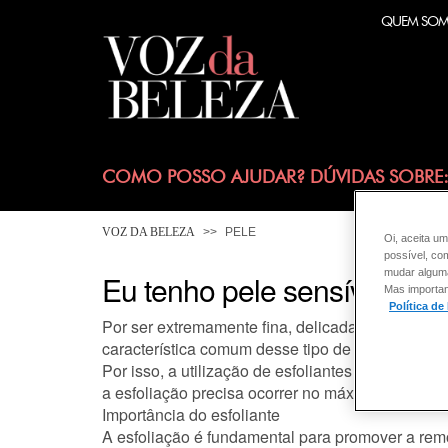
QUEM SO
COMO POSSO AJUDAR? DÚVIDAS SOBRE
VOZ DA BELEZA
PELE
Oi, aceita um
possível, co
mudar alguma 
Eu tenho pele sensível. Pos
Mas importan
Política de
Por ser extremamente fina, delicada e frágil, a 
característica comum desse tipo de pele.
Por isso, a utilização de esfoliantes deve ser f
a esfoliação precisa ocorrer no máximo duas ve
Importância do esfoliante
A esfoliação é fundamental para promover a re