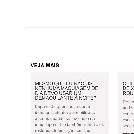
VEJA MAIS
MESMO QUE EU NÃO USE
O H
NENHUMA MAQUIAGEM DE
DEI
DIA DEVO USAR UM
ROU
DEMAQUILANTE À NOITE?
De um
Engano de quem acha que o
podem
demaquilante deve ser utilizado
como 
apenas quando se faz o uso da
exces
maquiagem. Ele também remove os
seca p
resíduos de poluição, células