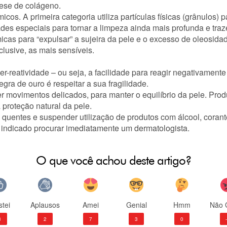
tese de colágeno.
icos. A primeira categoria utiliza partículas físicas (grânulos) 
es especiais para tornar a limpeza ainda mais profunda e traze
micas para “expulsar” a sujeira da pele e o excesso de oleosid
lusive, as mais sensíveis.
iper-reatividade – ou seja, a facilidade para reagir negativament
egra de ouro é respeitar a sua fragilidade.
er movimentos delicados, para manter o equilíbrio da pele. Pr
proteção natural da pele.
quentes e suspender utilização de produtos com álcool, coran
é indicado procurar imediatamente um dermatologista.
O que você achou deste artigo?
tei
Aplausos
Amei
Genial
Hmm
Não 
3
2
7
3
0