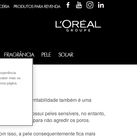
FACEBOOK
YOUTUBE
INSTAGRAM
LINKEDIN
CERIA
PRODUTOS PARA REVENDA
FRAGRÂNCIA
PELE
SOLAR
experiência
 saber mais ou
esta página.
 e saudável. A irritabilidade também é uma
tos para quem possui peles sensíveis, no entanto,
 “aveludados” para não agredir os poros.
om isso, a pele consequentemente fica mais