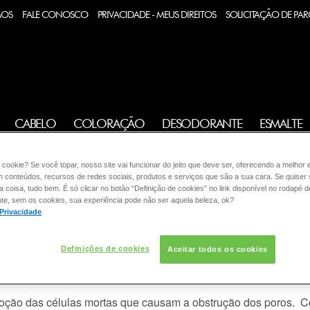
MOS
FALE CONOSCO
PRIVACIDADE - MEUS DIREITOS
SOLICITAÇÃO DE PAR
:
CABELO
COLORAÇÃO
DESODORANTE
ESMALTE
 cookie? Se você topar, nosso site vai funcionar do jeito que deve ser, oferecendo a melhor 
m conteúdos, recursos de redes sociais, produtos e serviços que são a sua cara. Se quiser
coisa, tudo bem. É só clicar no botão “Definição de cookies” no link disponível no rodapé d
so usar um esfoliante?
te, sem os cookies, sua experiência pode não ser aquela beleza, ok?
 Privacidade
pele sensível demanda cuidados específicos para se manter bela
Definições de cookies
Aceitar todos os cookies
eita com cautela. Os dermatologistas não restringem esses produ
zes por semana, com produtos que sejam suaves e com grânulos
moção das células mortas que causam a obstrução dos poros. C