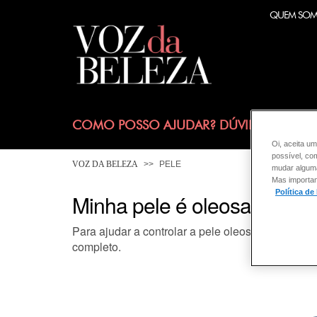
QUEM SO
COMO POSSO AJUDAR? DÚVIDAS SOBRE
Oi, aceita um
possível, co
VOZ DA BELEZA
PELE
mudar alguma 
Mas importan
Política de
Minha pele é oleosa e às v
Para ajudar a controlar a pele oleosa e possívei
completo.