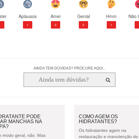
tei
Aplausos
Amei
Genial
Hmm
Não 
1
1
0
0
1
AINDA TEM DÚVIDAS? PROCURE AQUI...
IDRATANTE PODE
COMO AGEM OS
XAR MANCHAS NA
HIDRATANTES?
PA?
Os hidratantes agem na
 modo geral, não. Mas
restauração e manutenção do 