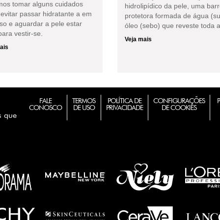
os tomar alguns cuidados
hidrolipídico da pele, uma barr
evitar passar hidratante a em
protetora formada de água (su
so e aguardar a pele estar
óleo (sebo) que reveste toda a
ara vestir-se.
Veja mais
ais
FALE
TERMOS
POLÍTICA DE
CONFIGURAÇÕES
CONOSCO
DE USO
PRIVACIDADE
DE COOKIES
s que
m