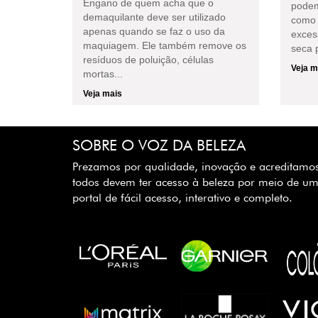
Engano de quem acha que o
podem
demaquilante deve ser utilizado
como 
apenas quando se faz o uso da
exces
maquiagem. Ele também remove os
seca p
resíduos de poluição, células
Veja m
mortas...
Veja mais
SOBRE O VOZ DA BELEZA
Prezamos por qualidade, inovação e acreditamo
todos devem ter acesso à beleza por meio de u
portal de fácil acesso, interativo e completo.