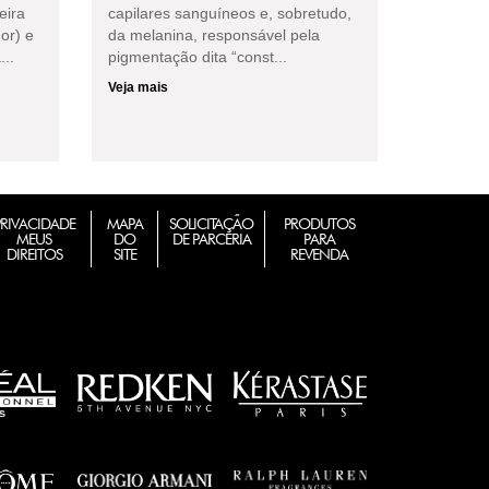
eira
capilares sanguíneos e, sobretudo,
or) e
da melanina, responsável pela
...
pigmentação dita “const...
Veja mais
PRIVACIDADE
MAPA
SOLICITAÇÃO
PRODUTOS
MEUS
DO
DE PARCERIA
PARA
DIREITOS
SITE
REVENDA