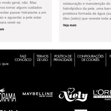
 modo geral, não. Mas
restauração e manutenção do 
os tomar alguns cuidados
hidrolipídico da pele, uma barr
evitar passar hidratante a em
protetora formada de água (su
so e aguardar a pele estar
óleo (sebo) que reveste toda a
ara vestir-se.
Veja mais
ais
FALE
TERMOS
POLÍTICA DE
CONFIGURAÇÕES
CONOSCO
DE USO
PRIVACIDADE
DE COOKIES
s que
m