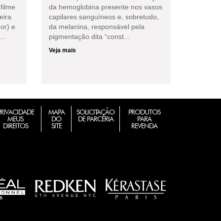
filme
da hemoglobina presente nos vasos
eira
capilares sanguíneos e, sobretudo,
or) e
da melanina, responsável pela
...
pigmentação dita “const...
Veja mais
PRIVACIDADE
MAPA
SOLICITAÇÃO
PRODUTOS
MEUS
DO
DE PARCERIA
PARA
DIREITOS
SITE
REVENDA