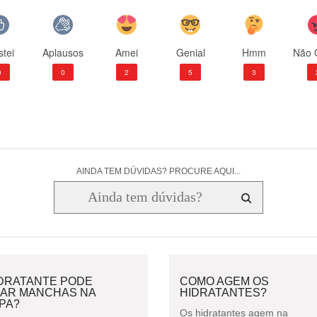
tei
Aplausos
Amei
Genial
Hmm
Não 
0
0
2
5
3
AINDA TEM DÚVIDAS? PROCURE AQUI...
IDRATANTE PODE
COMO AGEM OS
XAR MANCHAS NA
HIDRATANTES?
PA?
Os hidratantes agem na