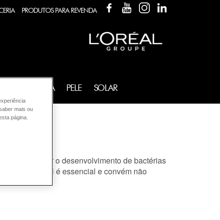
FACEBOOK
YOUTUBE
INSTAGRAM
LINKEDIN
CERIA
PRODUTOS PARA REVENDA
FRAGRÂNCIA
PELE
SOLAR
experiência
 saber mais ou
esta página.
des para impedir o desenvolvimento de bactérias
órnea. Seu papel é essencial e convém não