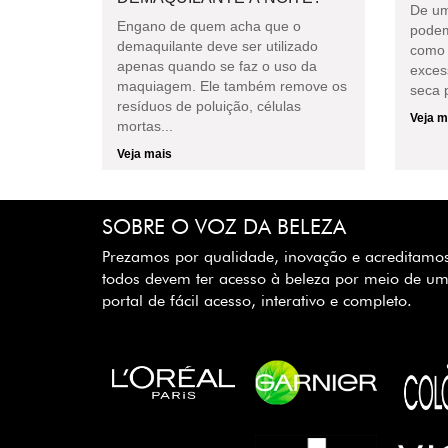
De um
Engano de quem acha que o
podem
demaquilante deve ser utilizado
como 
apenas quando se faz o uso da
exces
maquiagem. Ele também remove os
seca p
resíduos de poluição, células
Veja m
mortas...
Veja mais
SOBRE O VOZ DA BELEZA
Prezamos por qualidade, inovação e acreditamo
todos devem ter acesso à beleza por meio de u
portal de fácil acesso, interativo e completo.