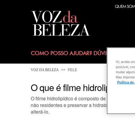
QUEM SO
COMO POSSO AJUDAR? DÚVIDAS SOBRE
Oi, aceita um
possível, co
VOZ DA BELEZA
PELE
mudar alguma 
Mas importan
Política de
O que é filme hidrolipídico?
O filme hidrolipídico é composto de uma mistura
não residentes e preservar a hidratação da pele
alterá-lo.