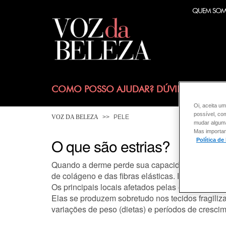
QUEM SO
COMO POSSO AJUDAR? DÚVIDAS SOBRE
Oi, aceita um
possível, co
VOZ DA BELEZA
PELE
mudar alguma 
Mas importan
O que são estrias?
Política de
Quando a derme perde sua capacidade de resistên
de colágeno e das fibras elásticas. É assim que 
Os principais locais afetados pelas estrias são 
Elas se produzem sobretudo nos tecidos fragiliz
variações de peso (dietas) e períodos de cresc