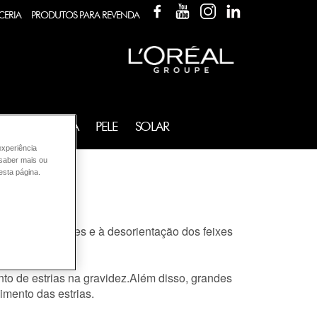
FACEBOOK
YOUTUBE
INSTAGRAM
LINKEDIN
CERIA
PRODUTOS PARA REVENDA
FRAGRÂNCIA
PELE
SOLAR
experiência
 saber mais ou
esta página.
vel às alterações e à desorientação dos feixes
nto de estrias na gravidez.Além disso, grandes
mento das estrias.