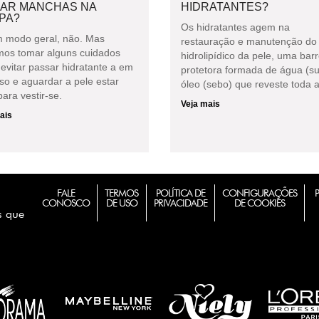
XAR MANCHAS NA
HIDRATANTES?
PA?
Os hidratantes agem na
 modo geral, não. Mas
restauração e manutenção do 
os tomar alguns cuidados
hidrolipídico da pele, uma barr
evitar passar hidratante a em
protetora formada de água (su
so e aguardar a pele estar
óleo (sebo) que reveste toda a
ara vestir-se.
Veja mais
ais
FALE
TERMOS
POLÍTICA DE
CONFIGURAÇÕES
CONOSCO
DE USO
PRIVACIDADE
DE COOKIES
s que
m