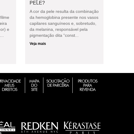
PELE?
A cor da pele resulta da combinação
filme
da hemoglobina presente nos vasos
eira
capilares sanguíneos e, sobretudo,
or) e
da melanina, responsável pela
...
pigmentação dita “const...
Veja mais
PRIVACIDADE
MAPA
SOLICITAÇÃO
PRODUTOS
MEUS
DO
DE PARCERIA
PARA
DIREITOS
SITE
REVENDA