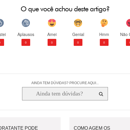
O que você achou deste artigo?
tei
Aplausos
Amei
Genial
Hmm
Não 
0
0
0
0
0
AINDA TEM DÚVIDAS? PROCURE AQUI...
IDRATANTE PODE
COMO AGEM OS