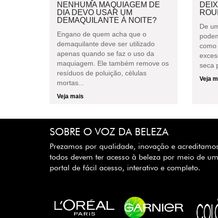
NENHUMA MAQUIAGEM DE
DEI
DIA DEVO USAR UM
ROU
DEMAQUILANTE À NOITE?
De um
Engano de quem acha que o
podem
demaquilante deve ser utilizado
como 
apenas quando se faz o uso da
exces
maquiagem. Ele também remove os
seca p
resíduos de poluição, células
Veja m
mortas...
Veja mais
SOBRE O VOZ DA BELEZA
Prezamos por qualidade, inovação e acreditamo
todos devem ter acesso à beleza por meio de u
portal de fácil acesso, interativo e completo.