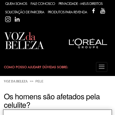
QUEM SOMOS
FALE CONOSCO
PRIVACIDADE - MEUS DIREITOS
FACEBOOK
YOUT
SOLICITAÇÃO DE PARCERIA
PRODUTOS PARA REVENDA
INSTAGRAM
LINKEDIN
COMO POSSO AJUDAR? DÚVIDAS SOBRE:
CABELO
VOZ DA BELEZA
PELE
COLORAÇÃO
Os homens são afetados pela
celulite?
DESODORANTE
Por razões fisiológicas, o tecido adiposo masculino não é