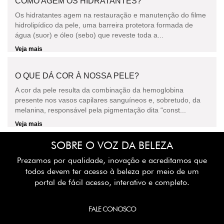
COMO AGEM OS HIDRATANTES?
Os hidratantes agem na restauração e manutenção do filme
hidrolipídico da pele, uma barreira protetora formada de
água (suor) e óleo (sebo) que reveste toda a...
Veja mais
O QUE DÁ COR À NOSSA PELE?
A cor da pele resulta da combinação da hemoglobina
presente nos vasos capilares sanguíneos e, sobretudo, da
melanina, responsável pela pigmentação dita “const...
Veja mais
SOBRE O VOZ DA BELEZA
Prezamos por qualidade, inovação e acreditamos que
todos devem ter acesso à beleza por meio de um
portal de fácil acesso, interativo e completo.
FALE CONOSCO