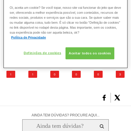
organizado da mesma maneira que o feminino: os lóbulos
ESMALTE
Oi, aceita um cookie? Se você topar, nosso site vai funcionar do jeito que deve
de gordura são menores e sua deformação não influi no
ser, oferecendo a melhor experiência possível, com conteúdos, recursos de
aspecto da superfície da pele ocasionando as celulites,
redes sociais, produtos e serviços que são a sua cara. Se quiser saber mais
FRAGRÂNCIA
ou mudar alguma coisa, tudo bem. É só clicar no botão “Definição de cookies”
como ocorre nas mulheres. Por essa razão, não há como
no link disponível no rodapé desta página. Mas importante, sem os cookies,
surgir celulite em homens.
sua experiência pode não ser aquela beleza, ok?
PELE
Política de Privacidade
O que você achou deste artigo?
SOLAR
Definições de cookies
Aceitar todos os cookies
1
1
0
0
0
3
AINDA TEM DÚVIDAS? PROCURE AQUI...