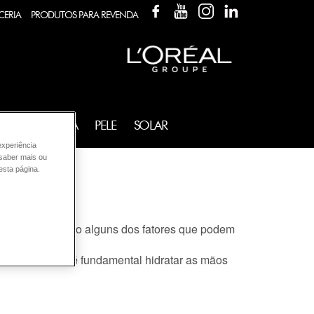
FACEBOOK
YOUTUBE
INSTAGRAM
LINKEDIN
CERIA
PRODUTOS PARA REVENDA
FRAGRÂNCIA
PELE
SOLAR
experiência
 saber mais ou
esta página.
a água quente são alguns dos fatores que podem
oce. Por isso é fundamental hidratar as mãos