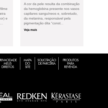
A cor da pele resulta da combinação
filme
da hemoglobina presente nos vasos
eira
capilares sanguíneos e, sobretudo,
or) e
da melanina, responsável pela
...
pigmentação dita “const...
Veja mais
PRIVACIDADE
MAPA
SOLICITAÇÃO
PRODUTOS
MEUS
DO
DE PARCERIA
PARA
DIREITOS
SITE
REVENDA