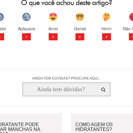
O que você achou deste artigo?
tei
Aplausos
Amei
Genial
Hmm
Não 
3
1
0
0
0
AINDA TEM DÚVIDAS? PROCURE AQUI...
IDRATANTE PODE
COMO AGEM OS
XAR MANCHAS NA
HIDRATANTES?