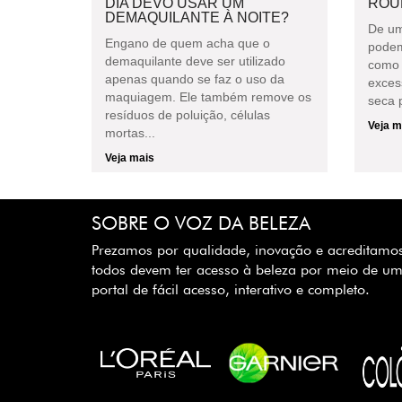
DIA DEVO USAR UM
ROU
DEMAQUILANTE À NOITE?
De um
Engano de quem acha que o
podem
demaquilante deve ser utilizado
como 
apenas quando se faz o uso da
exces
maquiagem. Ele também remove os
seca p
resíduos de poluição, células
Veja m
mortas...
Veja mais
SOBRE O VOZ DA BELEZA
Prezamos por qualidade, inovação e acreditamo
todos devem ter acesso à beleza por meio de u
portal de fácil acesso, interativo e completo.