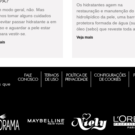
PA?
Os hidratantes agem na
 modo geral, não. Mas
restauração e manutenção do 
os tomar alguns cuidados
hidrolipídico da pele, uma barr
evitar passar hidratante a em
protetora formada de água (su
so e aguardar a pele estar
óleo (sebo) que reveste toda a
ara vestir-se.
Veja mais
ais
FALE
TERMOS
POLÍTICA DE
CONFIGURAÇÕES
CONOSCO
DE USO
PRIVACIDADE
DE COOKIES
s que
m