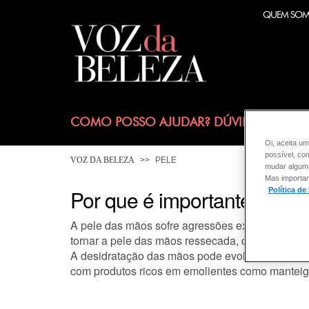
QUEM SO
COMO POSSO AJUDAR? DÚVIDAS SOBRE
Oi, aceita um
possível, co
VOZ DA BELEZA
PELE
mudar alguma 
Mas importan
Por que é importante hidra
Política de
A pele das mãos sofre agressões externas diari
tornar a pele das mãos ressecada, causando um
A desidratação das mãos pode evoluir, levando 
com produtos ricos em emolientes como manteiga