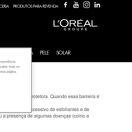
FACEBOOK
YOUTUBE
INSTAGRAM
LINKEDIN
CERIA
PRODUTOS PARA REVENDA
FRAGRÂNCIA
PELE
SOLAR
experiência
 saber mais ou
esta página.
configuração protetora. Quando essa barreira é
a ao sol, uso excessivo de esfoliantes e de
 ou a presença de algumas doenças (como a