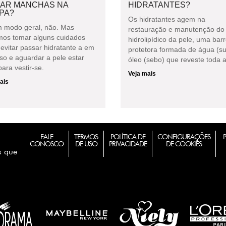
XAR MANCHAS NA
HIDRATANTES?
PA?
Os hidratantes agem na
 modo geral, não. Mas
restauração e manutenção do 
os tomar alguns cuidados
hidrolipídico da pele, uma barr
evitar passar hidratante a em
protetora formada de água (su
so e aguardar a pele estar
óleo (sebo) que reveste toda a
ara vestir-se.
Veja mais
ais
FALE
TERMOS
POLÍTICA DE
CONFIGURAÇÕES
CONOSCO
DE USO
PRIVACIDADE
DE COOKIES
s que
m