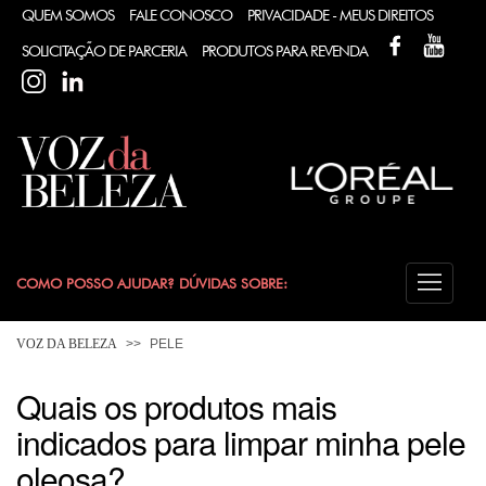
QUEM SOMOS
FALE CONOSCO
PRIVACIDADE - MEUS DIREITOS
FACEBOOK
YOUT
SOLICITAÇÃO DE PARCERIA
PRODUTOS PARA REVENDA
INSTAGRAM
LINKEDIN
COMO POSSO AJUDAR? DÚVIDAS SOBRE:
CABELO
VOZ DA BELEZA
PELE
COLORAÇÃO
Quais os produtos mais
indicados para limpar minha pele
DESODORANTE
oleosa?