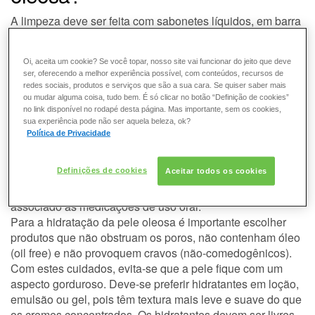
ESMALTE
A limpeza deve ser feita com sabonetes líquidos, em barra
ou gel, que sejam desengordurantes e adstringentes, de
FRAGRÂNCIA
forma equilibrada, pois a lavagem em excesso pode
Oi, aceita um cookie? Se você topar, nosso site vai funcionar do jeito que deve
provocar sensibilização ou mesmo efeito “rebote” (com
ser, oferecendo a melhor experiência possível, com conteúdos, recursos de
maior produção de gordura pela pele).
PELE
redes sociais, produtos e serviços que são a sua cara. Se quiser saber mais
A pele oleosa deve ser tratada com agentes que
ou mudar alguma coisa, tudo bem. É só clicar no botão “Definição de cookies”
no link disponível no rodapé desta página. Mas importante, sem os cookies,
estimulem a renovação celular (ácido salicílico e outros
sua experiência pode não ser aquela beleza, ok?
SOLAR
alfa hidroxiácidos) e protegida diariamente com filtros
Política de Privacidade
solares livres de óleo e que tenham a propriedade de
controlar o brilho. Nos casos de acne, o dermatologista
Definições de cookies
Aceitar todos os cookies
indicará o tratamento específico (peróxido de benzoíla,
antibióticos, ácido salicílico, retinoides) que pode ser
associado às medicações de uso oral.
Para a hidratação da pele oleosa é importante escolher
produtos que não obstruam os poros, não contenham óleo
(oil free) e não provoquem cravos (não-comedogênicos).
Com estes cuidados, evita-se que a pele fique com um
aspecto gorduroso. Deve-se preferir hidratantes em loção,
emulsão ou gel, pois têm textura mais leve e suave do que
os cremes concentrados. Os hidratantes devem ser livres